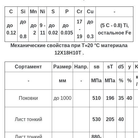
C
Si
Mn
Ni
S
P
Cr
Cu
-
до
17
до
до
до
9 -
до
до
(5 С - 0.8) Ti,
-
0.12
2
11
0.02
0.035
остальное Fe
0.8
19
0.3
Механические свойства при Т=20 °С материала
12Х18Н10Т .
Сортамент
Размер
Напр.
sв
sT
d5
y
-
мм
-
МПа
МПа
%
%
Поковки
до 1000
510
196
35
40
Лист тонкий
530
205
40
Лист тонкий
880-