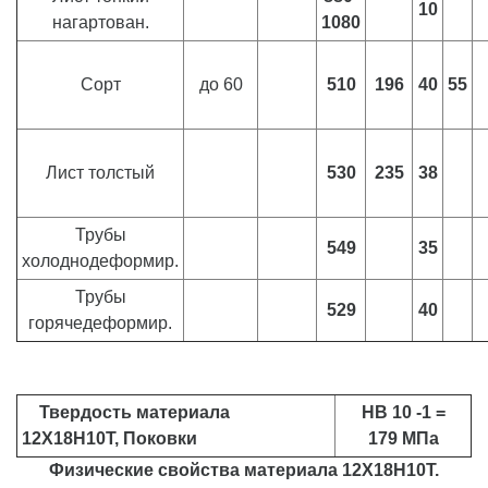
10
нагартован.
1080
Сорт
до 60
510
196
40
55
Лист толстый
530
235
38
Трубы
549
35
холоднодеформир.
Трубы
529
40
горячедеформир.
Твердость материала
HB 10 -1 =
12Х18Н10Т, Поковки
179 МПа
Физические свойства материала 12Х18Н10Т.