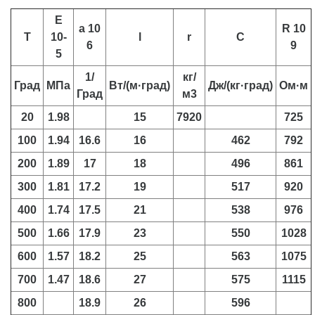
E
a 10
R 10
T
10-
l
r
C
6
9
5
1/
кг/
Град
МПа
Вт/(м·град)
Дж/(кг·град)
Ом·м
Град
м3
20
1.98
15
7920
725
100
1.94
16.6
16
462
792
200
1.89
17
18
496
861
300
1.81
17.2
19
517
920
400
1.74
17.5
21
538
976
500
1.66
17.9
23
550
1028
600
1.57
18.2
25
563
1075
700
1.47
18.6
27
575
1115
800
18.9
26
596