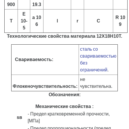
900
19.3
E
a 10
R 10
T
10-
l
r
C
6
9
5
Технологические свойства материала 12Х18Н10Т.
сталь со
свариваемостью
Свариваемость:
без
ограничений
.
не
Флокеночувствительность:
чувствительна.
Обозначения:
Механические свойства :
- Предел кратковременной прочности,
sв
[МПа]
- Предел пропорциональности (предел