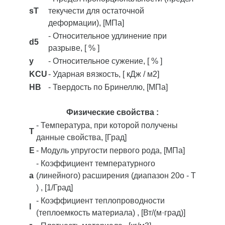
sT
текучести для остаточной
деформации), [МПа]
- Относительное удлинение при
d5
разрыве, [ % ]
y
- Относительное сужение, [ % ]
KCU
- Ударная вязкость, [ кДж / м2]
HB
- Твердость по Бринеллю, [МПа]
Физические свойства :
- Температура, при которой получены
T
данные свойства, [Град]
E
- Модуль упругости первого рода, [МПа]
- Коэффициент температурного
a
(линейного) расширения (диапазон 20o - T
) , [1/Град]
- Коэффициент теплопроводности
l
(теплоемкость материала) , [Вт/(м·град)]