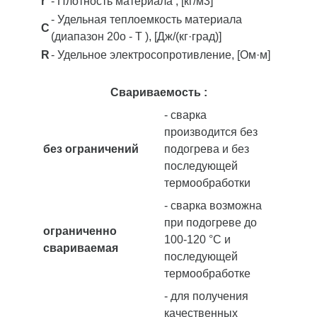
r
- Плотность материала , [кг/м3]
- Удельная теплоемкость материала
C
(диапазон 20o - T ), [Дж/(кг·град)]
R
- Удельное электросопротивление, [Ом·м]
Свариваемость :
- сварка
производится без
без ограничений
подогрева и без
последующей
термообработки
- сварка возможна
при подогреве до
ограниченно
100-120 °С и
свариваемая
последующей
термообработке
- для получения
качественных