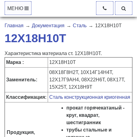
МЕНЮ
Главная
→
Документация
→
Сталь
→
12Х18Н10Т
12Х18Н10Т
Характеристика материала ст. 12Х18Н10Т.
Марка :
12Х18Н10Т
08Х18Г8Н2Т, 10Х14Г14Н4Т,
Заменитель:
12Х17Г9АН4, 08Х22Н6Т, 08Х17Т,
15Х25Т, 12Х18Н9Т
Классификация:
Сталь конструкционная криогенная
прокат горячекатаный -
круг, квадрат,
шестигранник
трубы стальные и
Продукция,