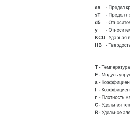
sв
- Предел к
sT
- Предел п
d5
- Относите
y
- Относите
KCU
- Ударная в
HB
- Твердост
T
- Температура
E
- Модуль упру
a
- Коэффициент
l
- Коэффициент
r
- Плотность ма
C
- Удельная теп
R
- Удельное эл