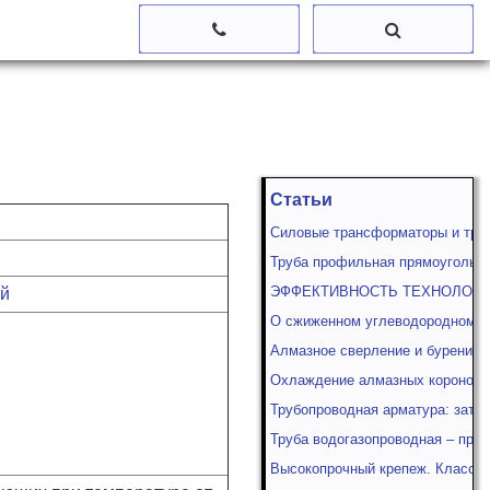
Статьи
Силовые трансформаторы и тра
Труба профильная прямоугольна
ЭФФЕКТИВНОСТЬ ТЕХНОЛОГИ
ий
О сжиженном углеводородном г
Алмазное сверление и бурение
Охлаждение алмазных коронок в
Трубопроводная арматура: затв
Труба водогазопроводная – прои
Высокопрочный крепеж. Классы 