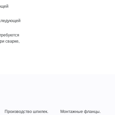
ующей
оследующей
 требуются
ри сварке,
Производство шпилек.
Монтажные фланцы.