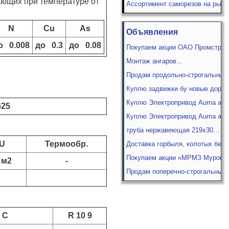
ающих при температуре от
Ассортимент саморезов на рынк
N
Cu
As
Объявления
о 0.008
до 0.3
до 0.08
Покупаем акции ОАО Промстройк
Монтаж ангаров…
Продам продольно-строгальный
Куплю задвижки бу новые доро
Куплю Электропривод Auma аум
625
Куплю Электропривод Auma а
труба нержавеющая 219х30…
U
Термообр.
Доставка горбыля, колотых бер
Покупаем акции «МРМЗ Муромски
 м2
-
Продам поперечно-строгальный
C
R 10 9