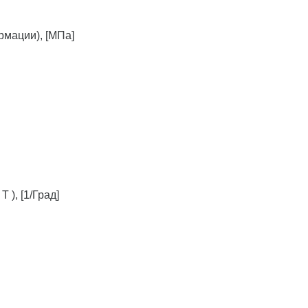
рмации), [МПа]
 ), [1/Град]