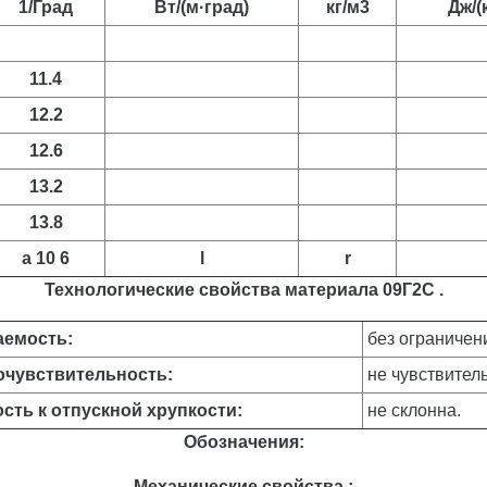
1/Град
Вт/(м·град)
кг/м3
Дж/(
11.4
12.2
12.6
13.2
13.8
a 10 6
l
r
Технологические свойства материала 09Г2С .
емость:
без ограничен
чувствительность:
не чувствител
ть к отпускной хрупкости:
не склонна.
Обозначения:
Механические свойства :