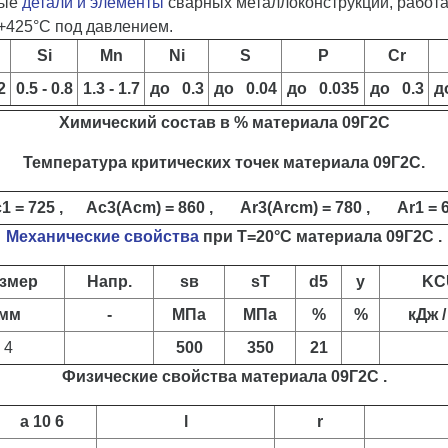
ные
детали и элементы
сварных металлоконструкций, работ
+425°С под давлением.
Si
Mn
Ni
S
P
Cr
2
0.5 - 0.8
1.3 - 1.7
до 0.3
до 0.04
до 0.035
до 0.3
д
Химический состав в % материала 09Г2С
Температура критических точек материала 09Г2С.
1 = 725 , Ac3(Acm) = 860 , Ar3(Arcm) = 780 , Ar1 = 
Механические свойства
при Т=20°С материала 09Г2С .
змер
Напр.
sв
sT
d5
y
KC
мм
-
МПа
МПа
%
%
кДж /
4
500
350
21
Физические свойства материала 09Г2С .
a 10 6
l
r