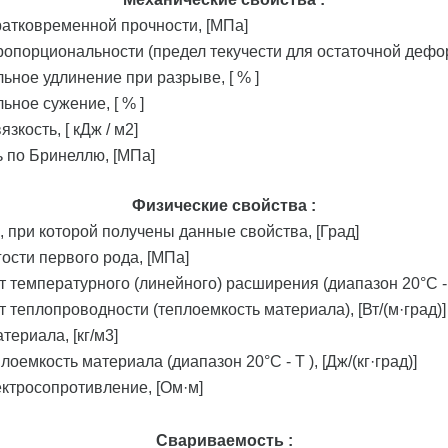
ратковременной прочности, [МПа]
ропорциональности (предел текучести для остаточной дефо
льное удлинение при разрыве, [ % ]
льное сужение, [ % ]
язкость, [ кДж / м2]
ь по Бринеллю, [МПа]
Физические свойства :
, при которой получены данные свойства, [Град]
гости первого рода, [МПа]
 температурного (линейного) расширения (диапазон 20°С - T
 теплопроводности (теплоемкость материала), [Вт/(м·град)]
териала, [кг/м3]
лоемкость материала (диапазон 20°С - T ), [Дж/(кг·град)]
ектросопротивление, [Ом·м]
Свариваемость :