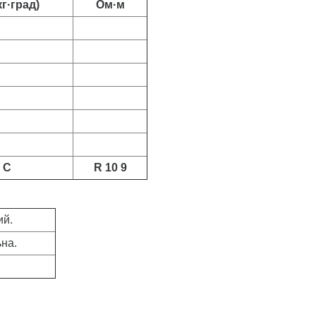
кг·град)
Ом·м
C
R 10 9
ий.
ьна.