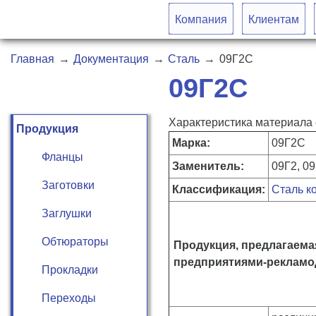
Компания
Клиентам
Главная
→
Документация
→
Сталь
→
09Г2С
09Г2С
Характеристика материала с
Продукция
Марка:
09Г2С
Фланцы
Заменитель:
09Г2, 0
Заготовки
Классификация:
Сталь к
Заглушки
Обтюраторы
Продукция, предлагаема
предприятиями-рекламо
Прокладки
Переходы