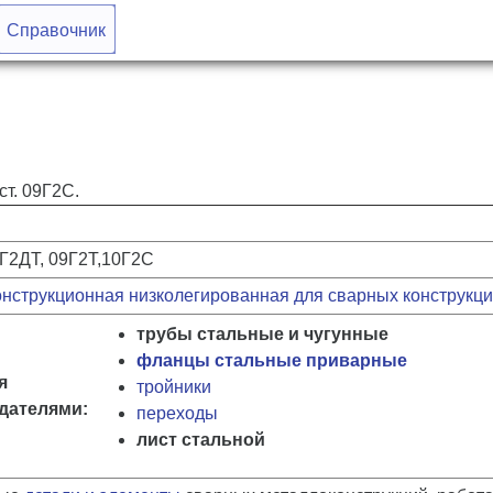
Справочник
т. 09Г2С.
9Г2ДТ, 09Г2Т,10Г2С
онструкционная низколегированная
для сварных конструкц
трубы стальные и чугунные
фланцы стальные приварные
я
тройники
дателями:
переходы
лист стальной