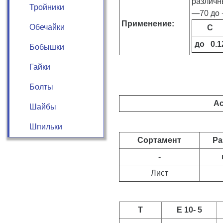
различ
Тройники
—70 до 
Применение:
Обечайки
C
до 0.1
Бобышки
Гайки
Болты
Ac
Шайбы
Шпильки
Сортамент
Ра
-
Лист
T
E 10- 5