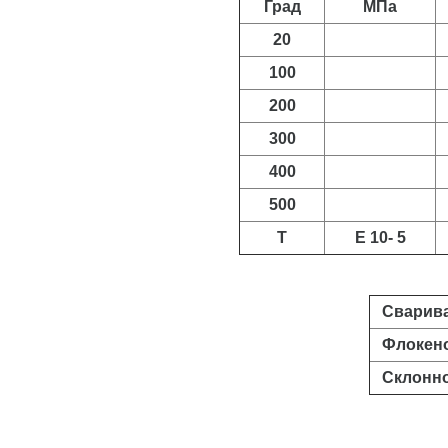
Град
МПа
20
100
200
300
400
500
T
E 10- 5
Сварива
Флокено
Склоннос