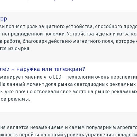
тор
выполняет роль защитного устройства, способного пред
 непредвиденной поломки. Устройства и детали из-за к
 работе, благодаря действию магнитного поля, которое 
ся из сырья.
леи – наружка или телеэкран?
минирует мнение что LED – технологии очень перспект
 На данный момент доля рынка светодиодных рекламных
ны уже прочно отвоевали свое место на рынке рекламных
вой рекламы.
ня является незаменимым и самым популярным агрегато
ожность перейти на новый уровень управления складски