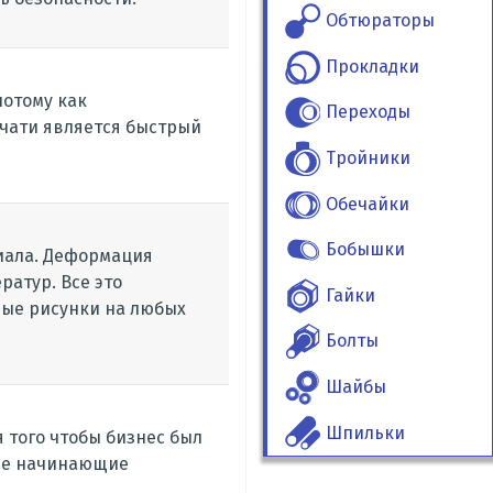
Обтюраторы
Прокладки
потому как
Переходы
ечати является быстрый
Тройники
Обечайки
Бобышки
иала. Деформация
атур. Все это
Гайки
мые рисунки на любых
Болты
Шайбы
Шпильки
 того чтобы бизнес был
гие начинающие