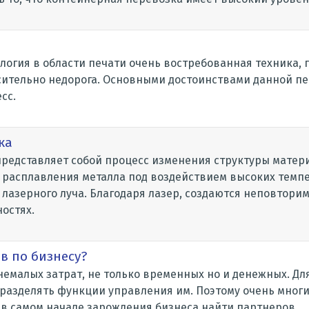
огия в области печати очень востребованная техника, 
сительно недорога. Основными достоинствами данной п
сс.
ка
представляет собой процесс изменения структуры матер
расплавления металла под воздействием высоких темпер
лазерного луча. Благодаря лазер, создаются неповтори
остях.
в по бизнесу?
немалых затрат, не только временных но и денежных. Для
разделять функции управления им. Поэтому очень мно
в самом начале зарождения бизнеса найти партнеров.