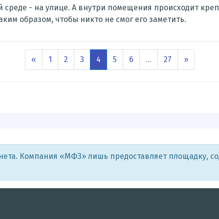
 среде - на улице. А внутри помещения происходит креп
ким образом, чтобы никто не смог его заметить.
«
1
2
3
4
5
6
…
27
»
рнета. Компания «МФЗ» лишь предоставляет площадку, с