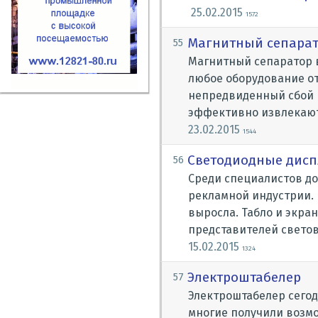
25.02.2015
1572
Магнитный сепара
55
Магнитный сепаратор 
любое оборудование от
непредвиденный сбой в
эффективно извлекают
23.02.2015
1544
Светодиодные дисп
56
Среди специалистов до
рекламной индустрии.
выросла. Табло и экра
представителей свето
15.02.2015
1324
Электроштабелер
57
Электроштабелер сегод
многие получили возм