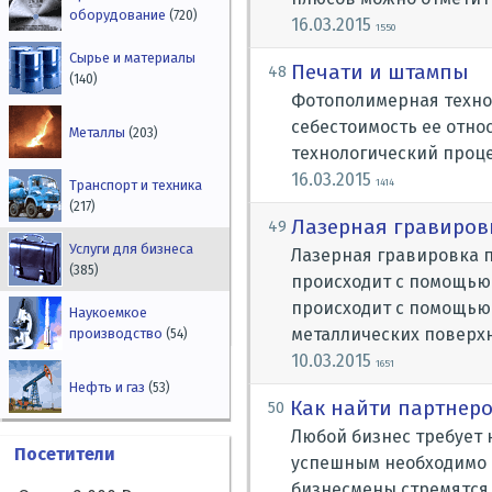
оборудование
(720)
16.03.2015
1550
Сырье и материалы
Печати и штампы
48
(140)
Фотополимерная технол
себестоимость ее отно
Металлы
(203)
технологический проце
16.03.2015
1414
Транспорт и техника
(217)
Лазерная гравиров
49
Услуги для бизнеса
Лазерная гравировка 
(385)
происходит с помощью 
происходит с помощью 
Наукоемкое
металлических поверхн
производство
(54)
10.03.2015
1651
Нефть и газ
(53)
Как найти партнеро
50
Любой бизнес требует 
Посетители
успешным необходимо 
бизнесмены стремятся 