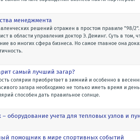
ства менеджмента
авленческих решений отражен в простом правиле "98/2"
ст в области управления доктор Э. Деминг. Суть в том, 
ие во многих сфера бизнеса. Но самое главное она док
тичность.
арит самый лучший загар?
ть солярии приобретает в зимний и особенно в весенни
асивого загара необходимо не только иметь время и день
лярий способен дать правильное солнце.
 – оборудование учета для тепловых узлов и пу
ерный помощник в мире спортивных событий