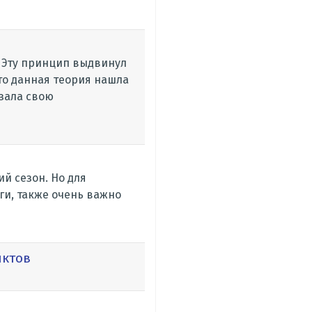
. Эту принцип выдвинул
что данная теория нашла
азала свою
й сезон. Но для
ги, также очень важно
нктов