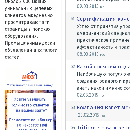
Около 2 000 Ваших
09.03.2015
1471
уникальных целевых
клиентов ежедневно
Сертификация каче
51
просматривают эти
Успех от принятия упр
страницы в поисках
американский специали
оборудования.
практическое применен
Промышленные доски
эффективность и прак
объявлений и каталоги
08.03.2015
1432
статей.
Какой солярий под
52
Наибольшую популярнос
создания ровного и кр
знать какой именно со
02.03.2015
1479
Компания Взлет Мск
53
25.02.2015
1568
TriTickets - ваш в
54