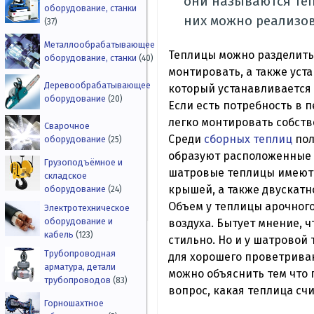
они называются теп
оборудование, станки
них можно реализов
(37)
Металлообрабатывающее
Теплицы можно разделить 
оборудование, станки
(40)
монтировать, а также уст
Деревообрабатывающее
который устанавливается 
оборудование
(20)
Если есть потребность в п
легко монтировать собств
Сварочное
Среди
сборных теплиц
пол
оборудование
(25)
образуют расположенные 
Грузоподъёмное и
шатровые теплицы имеют 
складское
крышей, а также двускатно
оборудование
(24)
Объем у теплицы арочного
Электротехническое
оборудование и
воздуха. Бытует мнение, ч
кабель
(123)
стильно. Но и у шатровой
Трубопроводная
для хорошего проветриван
арматура, детали
можно объяснить тем что 
трубопроводов
(83)
вопрос, какая теплица сч
Горношахтное