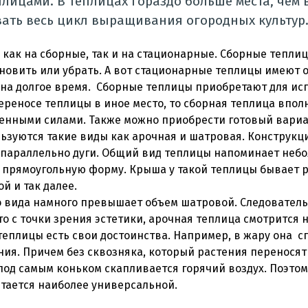
лицами. В теплицах гораздо больше места, чем в
ать весь цикл выращивания огородных культур
как на сборные, так и на стационарные. Сборные тепли
ановить или убрать. А вот стационарные теплицы имеют
на долгое время. Сборные теплицы приобретают для ис
ереносе теплицы в иное место, то сборная теплица вполн
енными силами. Также можно приобрести готовый вариа
ьзуются такие виды как арочная и шатровая. Конструк
параллельно дуги. Общий вид теплицы напоминает небол
прямоугольную форму. Крыша у такой теплицы бывает р
й и так далее.
 вида намного превышает объем шатровой. Следователь
то с точки зрения эстетики, арочная теплица смотрится 
 теплицы есть свои достоинства. Например, в жару она с
ия. Причем без сквозняка, который растения переносят
под самым коньком скапливается горячий воздух. Поэтому
итается наиболее универсальной.