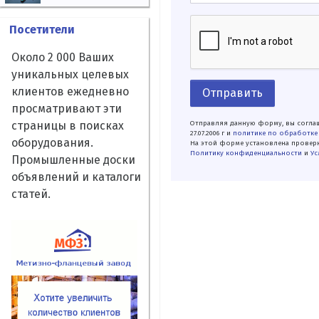
Посетители
Около 2 000 Ваших
уникальных целевых
клиентов ежедневно
Отправить
просматривают эти
Отправляя данную форму, вы соглаш
страницы в поисках
27.07.2006 г и
политике по обработке
оборудования.
На этой форме установлена проверк
Политику конфиденциальности
и
Ус
Промышленные доски
объявлений и каталоги
статей.