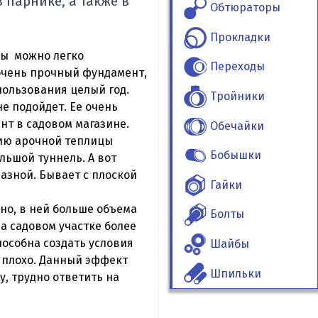
 парнике, а также в
Обтюраторы
.
Прокладки
цы можно легко
Переходы
 очень прочный фундамент,
пользования целый год.
Тройники
е подойдет. Ее очень
нт в садовом магазине.
Обечайки
цию арочной теплицы
Бобышки
ьшой туннель. А вот
азной. Бывает с плоской
Гайки
но, в ней больше объема
Болты
на садовом участке более
пособна создать условия
Шайбы
 плохо. Данный эффект
Шпильки
, трудно ответить на