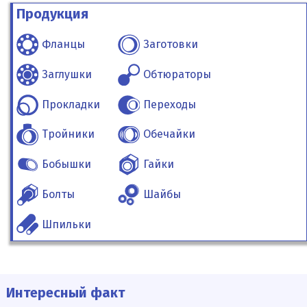
Продукция
Фланцы
Заготовки
Заглушки
Обтюраторы
Прокладки
Переходы
Тройники
Обечайки
Бобышки
Гайки
Болты
Шайбы
Шпильки
Интересный факт