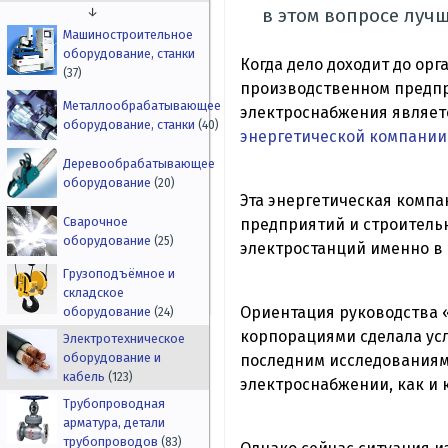
↓
в этом вопросе луч
Машиностроительное
оборудование, станки
Когда дело доходит до ор
(37)
производственном предпр
Металлообрабатывающее
электроснабжения являетс
оборудование, станки
(40)
энергетической компании
Деревообрабатывающее
оборудование
(20)
Эта энергетическая компа
Сварочное
предприятий и строитель
оборудование
(25)
электростанций именно в
Грузоподъёмное и
складское
Ориентация руководства 
оборудование
(24)
корпорациями сделала усл
Электротехническое
оборудование и
последним исследованиям
кабель
(123)
электроснабжении, как и
Трубопроводная
арматура, детали
трубопроводов
(83)