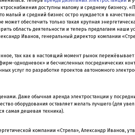
зменилась. Теперь
аренда дизельных электростанций
и у
ектроснабжения доступны малому и среднему бизнесу. 
то малый и средний бизнес остро нуждается в качестве
е может обеспечить только такая крупная энергетическ
ить область деятельности и теперь предлагаем наши ус
Александр Иванов, генеральный директор компании «Стре
ное, так как в настоящий момент рынок пережёвывает 
фирм-однодневок» и бесчисленных посреднических конто
ных услуг по разработке проектов автономного электр
с ценами. Даже обычная аренда электростанции у посредн
чество оборудования оставляет желать лучшего (для ув
я самая дешевая техника).
ргетической компании «Стрела», Александр Иванов, утв