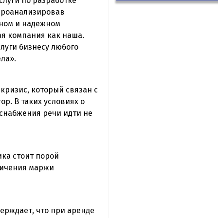
слуги по разработке
«Проанализировав
нном и надежном
ая компания как наша.
луги бизнесу любого
ла».
кризис, который связан с
р. В таких условиях о
оснабжения речи идти не
ика стоит порой
еличения маржи
ерждает, что при аренде