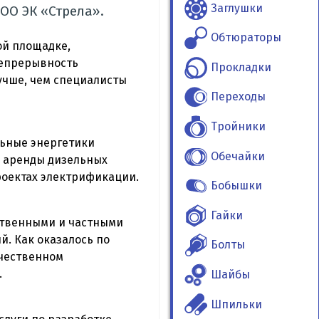
Заглушки
ОО ЭК «Стрела».
Обтюраторы
ой площадке,
непрерывность
Прокладки
учше, чем специалисты
Переходы
Тройники
льные энергетики
Обечайки
и аренды дизельных
роектах электрификации.
Бобышки
Гайки
ственными и частными
. Как оказалось по
Болты
ачественном
.
Шайбы
Шпильки