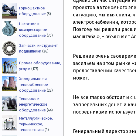
Однако сейчас ситуация и
проектов автономного эл
Горношахтное
оборудование
ситуацию, мы выяснили, ч
(5)
электроснабжении, которо
Насосное и
Поэтому мы решили расшир
компрессорное
оборудование
(70)
масштаба.», - объясняет 
Запчасти, инструмент,
подшипники
(36)
Решение очень своевремен
засильем на этом рынке «
Прочее оборудование,
услуги
(177)
предоставлении качествен
может.
Холодильное и
теплообменное
оборудование
(22)
Не все гладко обстоит и 
Тепловое и
запредельных денег, а ка
энергетическое
оборудование
(44)
посредниками используетс
Металлургическое,
термическое,
теплотехника
(3)
Генеральный директор эне