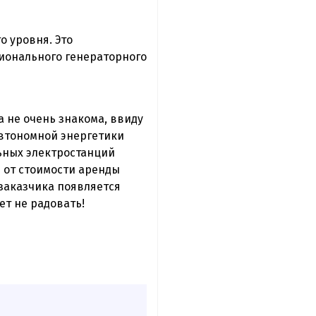
о уровня. Это
ионального генераторного
 не очень знакома, ввиду
автономной энергетики
ьных электростанций
я от стоимости аренды
 заказчика появляется
ет не радовать!