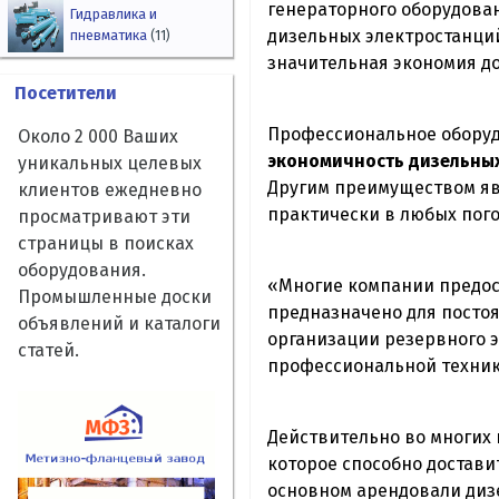
генераторного оборудован
Гидравлика и
дизельных электростанций
пневматика
(11)
значительная экономия д
Посетители
Профессиональное оборуд
Около 2 000 Ваших
экономичность дизельных
уникальных целевых
Другим преимуществом яв
клиентов ежедневно
практически в любых пого
просматривают эти
страницы в поисках
оборудования.
«Многие компании предос
Промышленные доски
предназначено для постоя
объявлений и каталоги
организации резервного э
статей.
профессиональной техники
Действительно во многих
которое способно достави
основном арендовали диз