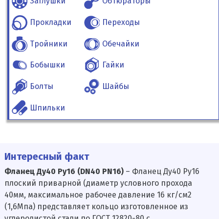
Заглушки
Обтюраторы
Прокладки
Переходы
Тройники
Обечайки
Бобышки
Гайки
Болты
Шайбы
Шпильки
Интересный факт
Фланец Ду40 Ру16 (DN40 PN16)
– Фланец Ду40 Ру16
плоский приварной (диаметр условного прохода
40мм, максимальное рабочее давление 16 кг/см2
(1,6Мпа) представляет кольцо изготовленное из
углеродистой стали по ГОСТ 12820-80 с