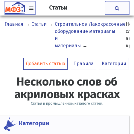
Статьи
Главная
→
Статьи
→
Строительное
Лакокрасочные
Нес
оборудование
материалы
→
сло
и
ак
материалы
→
кра
Добавить статью
Правила
Категории
Несколько слов об
акриловых красках
Статья в промышленном каталоге статей.
Категории