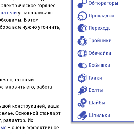
Обтюраторы
 электрическое горячее
еватели
устанавливают
Прокладки
обходимы. В этом
бора вам нужно уточнить,
Переходы
Тройники
Обечайки
Бобышки
Гайки
нечно, газовый
установить его, работа
Болты
Шайбы
льшой конструкцией, ваша
семье. Основной стандарт
Шпильки
, радиатор. Их
вые
– очень эффективное