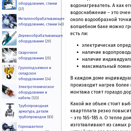
оборудование, станки
водонагреватель. А как е
(37)
водоснабжение – это оче
Металлообрабатывающее
около водообразной точки
оборудование, станки
(40)
волшебном баке можно гре
есть ли:
Деревообрабатывающее
оборудование
(20)
электрическая опред
наличие водопровод
Сварочное
оборудование
(25)
наличие индивидуал
максимальный помин
Грузоподъёмное и
складское
В каждом доме индивидуал
оборудование
(24)
производит нагрев более в
Электротехническое
монтажа стоят гораздо до
оборудование и
кабель
(123)
Какой же объем стоит выб
Трубопроводная
квартплата резко повысит
арматура, детали
трубопроводов
– это 165-185 л. О тепле 
(83)
изготавливают из самых 
Горношахтное