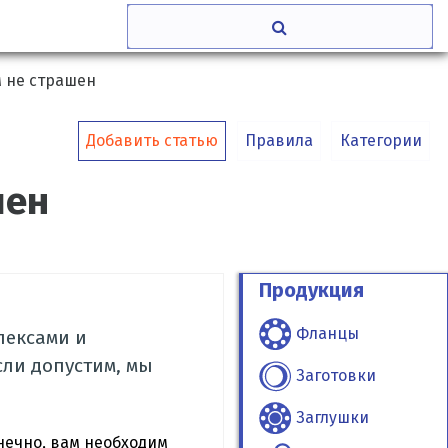
м не страшен
Добавить статью
Правила
Категории
шен
Продукция
Фланцы
лексами и
сли допустим, мы
Заготовки
Заглушки
онечно, вам необходим