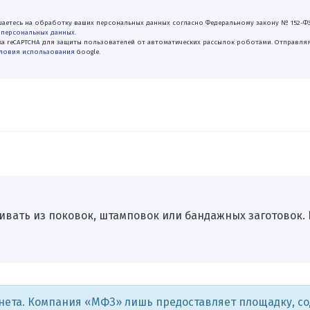
аетесь на обработку ваших персональных данных согласно Федеральному закону № 152-Ф
 персональных данных
.
а reCAPTCHA для защиты пользователей от автоматических рассылок роботами. Отправля
ловия использования
Google.
ивать из поковок, штамповок или бандажных заготовок. Н
рнета. Компания «МФЗ» лишь предоставляет площадку, с