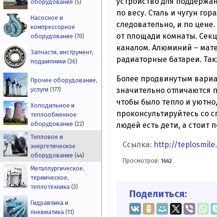
устройство для поддержан
оборудование
(5)
по весу. Сталь и чугун го
Насосное и
следовательно, и по цене.
компрессорное
от площади комнаты. Секц
оборудование
(70)
каналом. Алюминий – мате
Запчасти, инструмент,
радиаторные батареи. Та
подшипники
(36)
Более продвинутым вариа
Прочее оборудование,
значительно отличаются п
услуги
(177)
чтобы было тепло и уютно
Холодильное и
проконсультируйтесь со сп
теплообменное
оборудование
людей есть дети, а стоит 
(22)
Тепловое и
Ссылка:
http://teplosmile
энергетическое
оборудование
(44)
Просмотров:
1662
Металлургическое,
термическое,
теплотехника
(3)
Поделиться:
Гидравлика и
пневматика
(11)