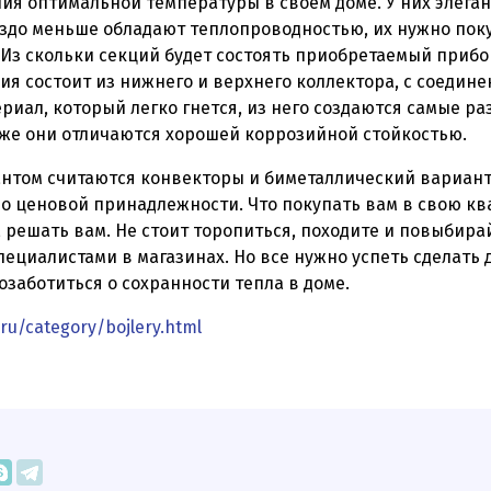
ия оптимальной температуры в своем доме. У них элеган
раздо меньше обладают теплопроводностью, их нужно поку
 Из скольки секций будет состоять приобретаемый прибо
ия состоит из нижнего и верхнего коллектора, с соеди
риал, который легко гнется, из него создаются самые р
кже они отличаются хорошей коррозийной стойкостью.
нтом считаются конвекторы и биметаллический вариант.
о ценовой принадлежности. Что покупать вам в свою кв
, решать вам. Не стоит торопиться, походите и повыбира
ециалистами в магазинах. Но все нужно успеть сделать д
позаботиться о сохранности тепла в доме.
.ru/category/bojlery.html