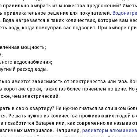
го правильно выбрать из множества предложений? Иметь
нь привлекательное решение для покупателей.
Водонагр
. Вода нагревается в таких количествах, которые вам не
ть воду, когда домоуправ вас подводит. При выборе при
еленная мощность;
а;
ьного водоснабжения;
утный расход воды.
ьно имеется зависимость от электричества или газа. Ко
 короткие сроки, также газ более приемлем по цене. Но 
роже, чем электрический.
рать в свою квартиру? Не нужно гнаться за слишком бо
ся. Решать нужно из количества проживающих людей в 
дома позаботится батарея или, как современно ее называют
различных материалов. Например,
радиаторы алюминие