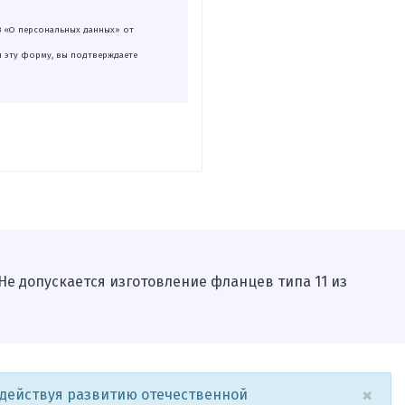
З «О персональных данных» от
я эту форму, вы подтверждаете
е допускается изго­товление фланцев типа 11 из
×
одействуя развитию отечественной