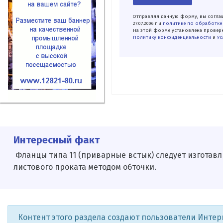
Отправляя данную форму, вы соглаш
27.07.2006 г и
политике по обработке
На этой форме установлена проверк
Политику конфиденциальности
и
Ус
Интересный факт
Фланцы типа 11 (приварные встык) следу­ет изготавл
листового про­ката методом обточки.
Контент этого раздела создают пользователи Инте