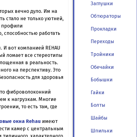
Заглушки
орых вечно дуло. Им на
Обтюраторы
ь стало не только уютней,
е профили
Прокладки
, способностью работать
Переходы
. И вот компанией REHAU
Тройники
ый ломает все стереотипы
площенная в реальность.
Обечайки
ого на перспективу. Это
безопасность для здоровья
Бобышки
 Это фиброволоконний
Гайки
ем к нагрузкам. Многие
Болты
оении, то есть там, где
Шайбы
овые окна Rehau
имеют
ести камер с центральным
Шпильки
и типичного, характерного