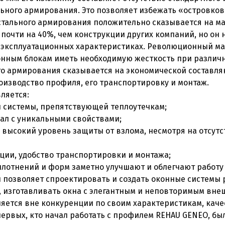
льного армирования. Это позволяет избежать «островков
 стального армирования положительно сказывается на ма
 почти на 40%, чем конструкции других компаний, но он н
в эксплуатационных характеристиках. Революционный м
онным блокам иметь необходимую жесткость при различн
го армирования сказывается на экономической составля
изводство профиля, его транспортировку и монтаж.
ляется:
й системы, препятствующей теплоутечкам;
ал с уникальными свойствами;
, высокий уровень защиты от взлома, несмотря на отсутс
кции, удобство транспортировки и монтажа;
плотнений и форм заметно улучшают и облегчают работу
позволяет спроектировать и создать оконные системы 
 изготавливать окна с элегантным и неповторимым внеш
ется вне конкуренции по своим характеристикам, каче
первых, кто начал работать с профилем REHAU GENEO, б