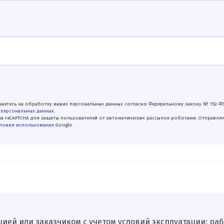
аетесь на обработку ваших персональных данных согласно Федеральному закону № 152-Ф
 персональных данных
.
а reCAPTCHA для защиты пользователей от автоматических рассылок роботами. Отправля
ловия использования
Google.
ей или заказчиком с уче­том условий эксплуатации: раб