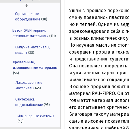
↓
Ушли в прошлое перекоше
Строительное
смену появились пластико
оборудование
(30)
но и теплей. Одним из ве
Бетон, ЖБИ, кирпич,
зарекомендовали себя с 
стеновые материалы
(111)
в разных климатических у
Но научная мысль не стоит
Сыпучие материалы,
совершен прорыв в техно
цемент
(38)
и представления, сущест
Кровельные,
Она позволяет опередить 
изоляционные материалы
и уникальные характерист
(56)
и максимальное сокращени
Лакокрасочные
В основе прорыва лежит н
материалы
(45)
материал RAU-FIPRO. Он о
Сантехника,
годы этот материал испол
водоснабжение
(95)
его испытывает критическ
Благодаря такому матери
Инженерные системы
самые высокие показатели
(46)
уплотнением, с глубиной 8