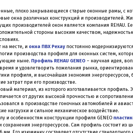
нные, плохо закрывающиеся старые оконные рамы, с кот
вые окна различных конструкций и производителей. Жит
дущих производителей окон является компания REHAU. Е
положительной стороны высоким качеством, надежностью
словиях.
 на месте, и
окна ПВХ Рехау
постоянно модернизируются
логии производства профиля для оконных систем, котор
вующие ныне.
Профиль REHAU GENEO
– научная идея, во
время и удовлетворить пожелания рынка, ориентированн
ики профиля, и высочайшая экономия энергоресурсов, 
е затрат при его производстве.
овый материал, из которого изготавливается профиль.
тличается от других высокой прочностью и сопротивлени
ьзовался в производстве гоночных автомобилей и авиастр
ие нагрузки и сильное механическое воздействие.
алу и особенностям конструкции профиля GENEO
пластик
 сохранения энергоресурсов. Сам профиль состоит из ш
6 мм. Его изюминку составляет отсутствие стандартного 