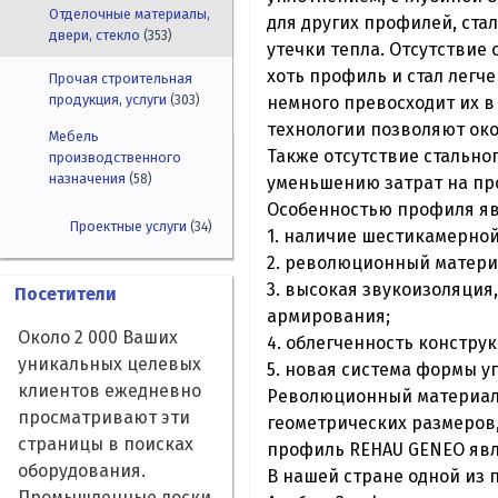
Отделочные материалы,
для других профилей, ста
двери, стекло
(353)
утечки тепла. Отсутствие
хоть профиль и стал легче
Прочая строительная
продукция, услуги
немного превосходит их 
(303)
технологии позволяют ок
Мебель
Также отсутствие стально
производственного
назначения
(58)
уменьшению затрат на про
Особенностью профиля яв
Проектные услуги
(34)
1. наличие шестикамерно
2. революционный матери
3. высокая звукоизоляция
Посетители
армирования;
Около 2 000 Ваших
4. облегченность констру
уникальных целевых
5. новая система формы у
клиентов ежедневно
Революционный материал 
просматривают эти
геометрических размеров,
страницы в поисках
профиль REHAU GENEO явля
оборудования.
В нашей стране одной из 
Промышленные доски