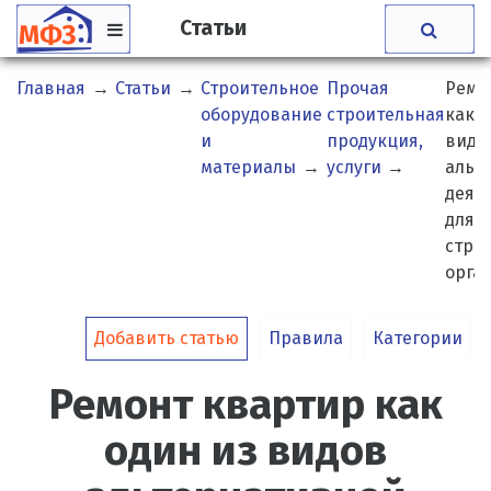
Статьи
Главная
→
Статьи
→
Строительное
Прочая
Ремо
оборудование
строительная
как о
и
продукция,
видо
материалы
→
услуги
→
альт
деят
для 
стро
орга
Добавить статью
Правила
Категории
Ремонт квартир как
один из видов