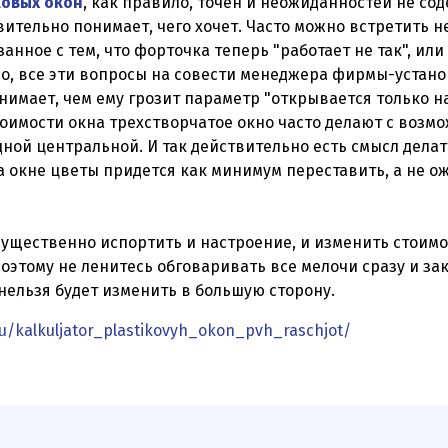
ковых окон
, как правило, точен и неожиданностей не сод
твительно понимает, чего хочет. Часто можно встретить 
занное с тем, что форточка теперь "работает не так", или
но, все эти вопросы на совести менеджера фирмы-устано
нимает, чем ему грозит параметр "открывается только на
тоимости окна трехстворчатое окно часто делают с возм
дной центральной. И так действительно есть смысл делат
а окне цветы придется как минимум переставить, а не 
существенно испортить и настроение, и изменить стоимо
поэтому не ленитесь обговаривать все мелочи сразу и за
нельзя будет изменить в большую сторону.
ru/kalkuljator_plastikovyh_okon_pvh_raschjot/