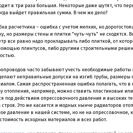
ходит в три раза большая. Некоторые даже шутят, что пе
огда выйдет правильная сумма. В чем же дело?
бка расчетчика – ошибка с учетом мелких, но дорогостоя
, но размеры стены и плитки "чуть-чуть" не сходятся. Вс
етр все равно надо прокладывать либо плиткой, от котор
 помощью плинтусов, либо другими строительными решен
остью.
убопроводов часто забывают учесть необходимые работы
и делают неправильные допуски на изгиб трубы, размеры 
иалом. Самая распространенная ошибка полагать, что в
у отопления, например, можно ставить пластиковые ил
ся под действием опрессовочного давления и высоких те
з строя. Это же касается и модных нынче радиаторов ото
ое давление в нашей системе, но не на опрессовочное, к
стоимость исходных материалов и всех работ.