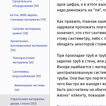
Строительное
одна цифра, а в итоге вы
оборудование
(30)
надо домножать на "пи", т
Бетон, ЖБИ, кирпич,
стеновые материалы
(111)
Как правило, главная оши
задумали проложить плитку
Сыпучие материалы,
означает, что этот сантим
цемент
(38)
этому сантиметру, либо с
Кровельные,
обладать некоторой стоим
изоляционные материалы
(56)
При прокладке труб и тр
Лакокрасочные
заделке труб в стену, ил
материалы
(45)
Иногда ошибаются с матер
Сантехника,
централизованную систем
водоснабжение
(95)
трубы. Они быстро портят
чего быстро же выходят и
Инженерные системы
быть рассчитаны на обычн
(46)
жизнь" клиенту, повышая 
Отделочные материалы,
двери, стекло
(353)