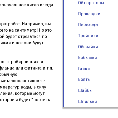
Обтюраторы
рвоначальное число всегда
Прокладки
щих работ. Например, вы
Переходы
его на сантиметр! Но это
Тройники
ой будет отрезаться по
иями и все они будут
Обечайки
Бобышки
 по штробированию и
фланца или фитинга и т.п.
Гайки
 обычную
Болты
и металлопластиковые
мператур воды, в силу
Шайбы
пления, которые могут
оторое и будет "портить
Шпильки