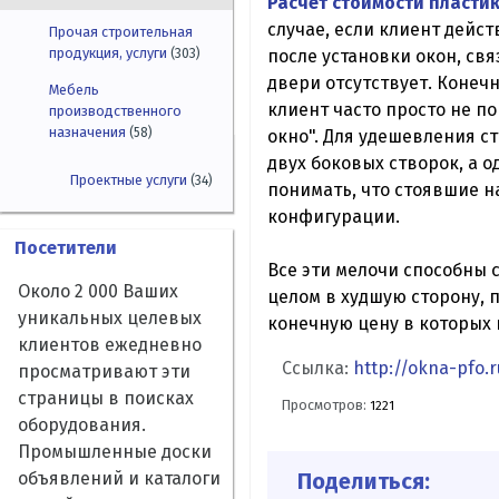
Расчет стоимости пласти
случае, если клиент дейс
Прочая строительная
продукция, услуги
после установки окон, свя
(303)
двери отсутствует. Конеч
Мебель
клиент часто просто не по
производственного
назначения
(58)
окно". Для удешевления с
двух боковых створок, а о
Проектные услуги
(34)
понимать, что стоявшие н
конфигурации.
Посетители
Все эти мелочи способны 
Около 2 000 Ваших
целом в худшую сторону, 
уникальных целевых
конечную цену в которых 
клиентов ежедневно
Ссылка:
http://okna-pfo.
просматривают эти
страницы в поисках
Просмотров:
1221
оборудования.
Промышленные доски
Поделиться:
объявлений и каталоги