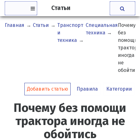
Статьи
Главная
→
Статьи
→
Транспорт
Специальная
Почему
и
техника
→
без
техника
→
помощи
трактор
иногда
не
обойтис
Добавить статью
Правила
Категории
Почему без помощи
трактора иногда не
обойтись