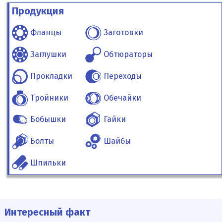
Продукция
Фланцы
Заготовки
Заглушки
Обтюраторы
Прокладки
Переходы
Тройники
Обечайки
Бобышки
Гайки
Болты
Шайбы
Шпильки
Интересный факт