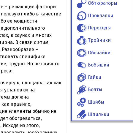
Обтюраторы
сть – решающие факторы
спользуют либо в качестве
Прокладки
ибо ее мощности
Переходы
тве дополнительного
ах, в саунах и многих
Тройники
ирна. В связи с этим,
. Разнообразие –
Обечайки
ствовать специфике
е, трудно. Но нет ничего
Бобышки
роса:
Гайки
очередь, площадь. Так как
Болты
я установки на
стемы должна
Шайбы
 как правило,
еющие элементы обычно не
Шпильки
удет обогреваться,
Исходя из этого,
 определить необходимую