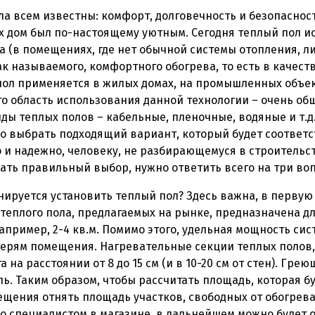
ла всем известны: комфорт, долговечность и безопасно
 их дом был по-настоящему уютным. Сегодня теплый пол и
а (в помещениях, где нет обычной системы отопления, л
так называемого, комфортного обогрева, то есть в качес
пол применяется в жилых домах, на промышленных объект
о область использования данной технологии – очень обш
ы теплых полов – кабельные, пленочные, водяные и т.д
о выбрать подходящий вариант, который будет соответ
 и надежно, человеку, не разбирающемуся в строительств
ать правильный выбор, нужно ответить всего на три воп
нируется установить теплый пол? Здесь важна, в первую 
 теплого пола, предлагаемых на рынке, предназначена дл
пример, 2-4 кв.м. Помимо этого, удельная мощность си
ерям помещения. Нагревательные секции теплых полов,
а на расстоянии от 8 до 15 см (и в 10-20 см от стен). Гр
ель. Таким образом, чтобы рассчитать площадь, которая б
щения отнять площадь участков, свободных от обогрева. 
о специалистом в магазине, в дальнейшем можно будет