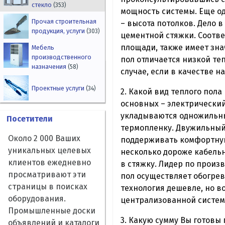
стекло
(353)
мощность системы. Еще од
Прочая строительная
– высота потолков. Дело 
продукция, услуги
(303)
цементной стяжки. Соотве
площади, также имеет знач
Мебель
производственного
пол отличается низкой те
назначения
(58)
случае, если в качестве 
Проектные услуги
(34)
2. Какой вид теплого пола
основных – электрический
укладываются одножильны
Посетители
термопленку. Двужильный
Около 2 000 Ваших
поддерживать комфортную 
уникальных целевых
несколько дороже кабельн
клиентов ежедневно
в стяжку. Лидер по произ
просматривают эти
пол осуществляет обогрев
страницы в поисках
технология дешевле, но в
оборудования.
централизованной систем
Промышленные доски
3. Какую сумму Вы готовы
объявлений и каталоги