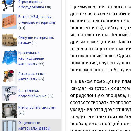
Строительное
Преимущества теплого по
оборудование
(30)
для тех, кто хочет, чтобы
Бетон, ЖБИ, кирпич,
основного источника тепл
стеновые материалы
недостаточно), либо для, 
(111)
источника тепла. Теплый 
Сыпучие материалы,
других помещениях. Так чт
цемент
(38)
выделяются различные вид
Кровельные,
несомненный плюс. Однак
изоляционные
помещения, служить долго
материалы
(56)
невозможного. Чтобы сдел
Лакокрасочные
материалы
(45)
1. В каком помещении пла
каждая из готовых систем
Сантехника,
определенную площадь, на
водоснабжение
(95)
соответствовать теплопот
Инженерные системы
укладываются друг от друг
(46)
кладут там, где стоит меб
Отделочные
необходимо от общей поме
материалы, двери,
проконсультировавшись с