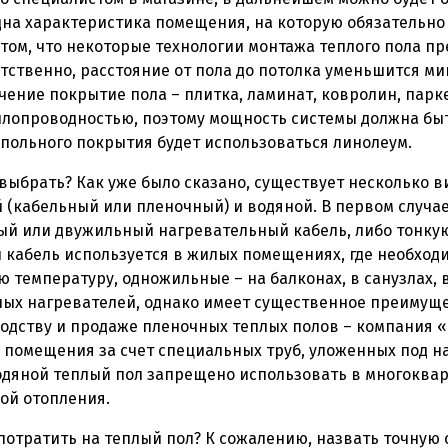
на характеристика помещения, на которую обязательно 
в том, что некоторые технологии монтажа теплого пола п
тственно, расстояние от пола до потолка уменьшится ми
ение покрытие пола – плитка, ламинат, ковролин, парке
плопроводностью, поэтому мощность системы должна быт
напольного покрытия будет использоваться линолеум.
 выбрать? Как уже было сказано, существует несколько в
 (кабельный или пленочный) и водяной. В первом случа
й или двужильный нагревательный кабель, либо тонк
 кабель используется в жилых помещениях, где необход
температуру, одножильные – на балконах, в санузлах, 
ых нагревателей, однако имеет существенное преимущес
водству и продаже пленочных теплых полов – компания «
 помещения за счет специальных труб, уложенных под н
одяной теплый пол запрещено использовать в многоквар
ой отопления.
 потратить на теплый пол? К сожалению, назвать точну