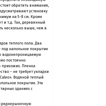
стоит обратить внимания,
редусматривают установку
нимум на 5-8 см. Кроме
т и т.д. Так, деревянный
ь несколько выше, чем в
идов теплого пола. Два
е под напольное покрытие
ую водонепроницаемую
имо постоянно
в прихожих. Пленка
тво – не требует укладки
Caleo». Водяной теплый
апольное покрытие. Эта
тирных зданиях с
ю среднерыночную