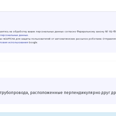
аетесь на обработку ваших персональных данных согласно Федеральному закону № 152-Ф
 персональных данных
.
а reCAPTCHA для защиты пользователей от автоматических рассылок роботами. Отправля
ловия использования
Google.
 трубопровода, расположенные перпендикулярно друг дру