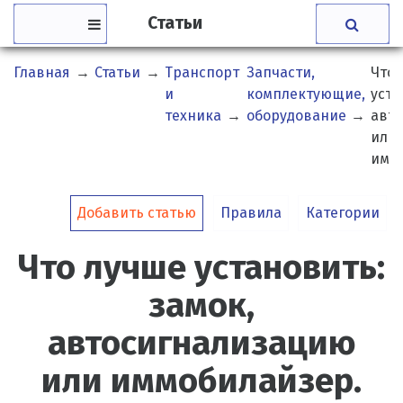
Статьи
Главная
→
Статьи
→
Транспорт
Запчасти,
Что 
и
комплектующие,
уста
техника
→
оборудование
→
авт
или
имм
Добавить статью
Правила
Категории
Что лучше установить:
замок,
автосигнализацию
или иммобилайзер.