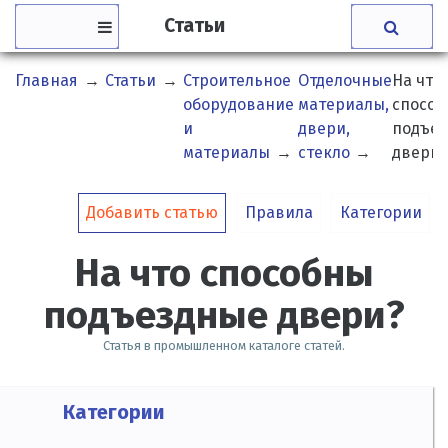
Статьи
Главная
→
Статьи
→
Строительное
Отделочные
На что
оборудование
материалы,
способ
и
двери,
подъе
материалы
→
стекло
→
двери?
Добавить статью
Правила
Категории
На что способны
подъездные двери?
Статья в промышленном каталоге статей.
Категории