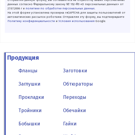
Отправляя данную форму, вы соглашаетесь на обработку ваших персональных
данных согласно Федеральному закону № 152-ФЗ «О персональных данных» от
27.07.2006 г и
политике по обработке персональных данных
.
На этой форме установлена проверка reCAPTCHA для защиты пользователей от
автоматических рассылок роботами. Отправляя эту форму, вы подтверждаете
Политику конфиденциальности
и
Условия использования
Google.
Продукция
Фланцы
Заготовки
Заглушки
Обтюраторы
Прокладки
Переходы
Тройники
Обечайки
Бобышки
Гайки