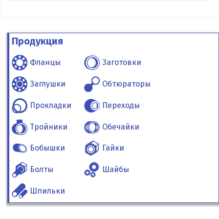
Продукция
Фланцы
Заготовки
Заглушки
Обтюраторы
Прокладки
Переходы
Тройники
Обечайки
Бобышки
Гайки
Болты
Шайбы
Шпильки