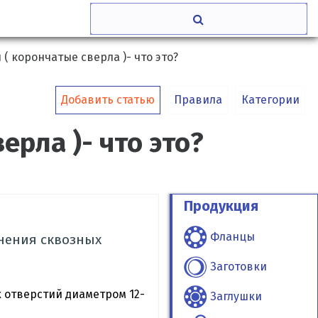
( корончатые сверла )- что это?
Добавить статью
Правила
Категории
рла )- что это?
Продукция
Фланцы
нения сквозных
Заготовки
 отверстий диаметром 12-
Заглушки