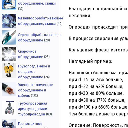
оборудование, станки
Благодаря специальной ко
(37)
невелики.
Металлообрабатывающее
оборудование, станки
(40)
Операция происходит при
Деревообрабатывающее
В процессе сверления уда
оборудование
(20)
Кольцевые фрезы изгото
Сварочное
оборудование
(25)
Наглядный пример:
Грузоподъёмное и
складское
Насколько больше матери
оборудование
(24)
при d=14 на 24% больше,
Электротехническое
при d=22 на 42% больше,
оборудование и
при d=30 на 80% больше,
кабель
(123)
при d=50 на 177% больше,
Трубопроводная
при d=100 на 650% больше
арматура, детали
Чем больше диаметр свер
трубопроводов
(83)
Горношахтное
Описание: Поверхность, п