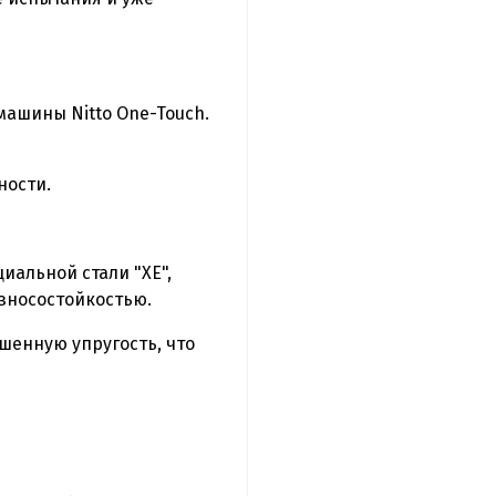
машины Nitto One-Touch.
ности.
альной стали "ХЕ",
износостойкостью.
шенную упругость, что