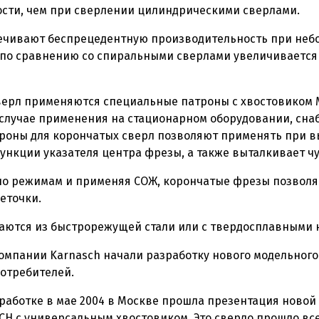
ости, чем при сверлении цилиндрическими сверлами.
ечивают беспрецедентную производительность при неб
по сравнению со спиральными сверлами увеличивается
ерл применяются специальные патроны с хвостовиком Мо
в случае применения на стационарном оборудовании, сн
роны для корончатых сверл позволяют применять при вы
ункции указателя центра фрезы, а также выталкивает ч
о режимам и применяя СОЖ, корончатые фрезы позволя
еточки.
аются из быстрорежущей стали или с твердосплавными 
компании Karnasch начали разработку нового модельного
отребителей.
работке в мае 2004 в Москве прошла презентация новой
H с универсальным хвостовиком. Это сверло прошло вс