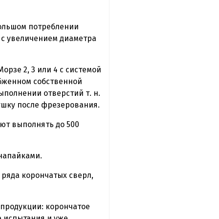
ольшом потреблении
 с увеличением диаметра
рзе 2, 3 или 4 с системой
абженном собственной
полнении отверстий т. н.
ушку после фрезерования.
ют выполнять до 500
напайками.
 ряда корончатых сверл,
 продукции: корончатое
е испытания и уже