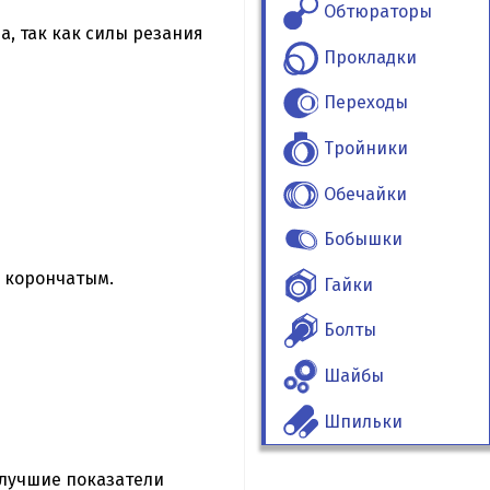
Обтюраторы
, так как силы резания
Прокладки
Переходы
Тройники
Обечайки
Бобышки
 корончатым.
Гайки
Болты
Шайбы
Шпильки
 лучшие показатели