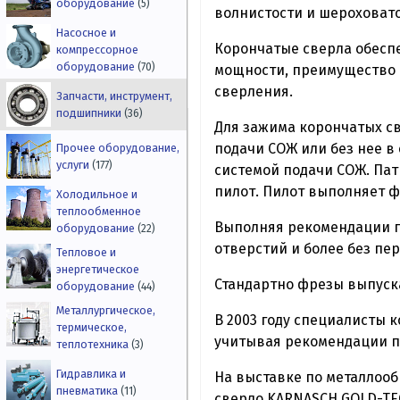
оборудование
(5)
волнистости и шероховат
Насосное и
Корончатые сверла обесп
компрессорное
оборудование
(70)
мощности, преимущество 
сверления.
Запчасти, инструмент,
подшипники
(36)
Для зажима корончатых св
подачи СОЖ или без нее 
Прочее оборудование,
услуги
(177)
системой подачи СОЖ. Пат
пилот. Пилот выполняет ф
Холодильное и
теплообменное
Выполняя рекомендации п
оборудование
(22)
отверстий и более без пер
Тепловое и
энергетическое
Стандартно фрезы выпуск
оборудование
(44)
Металлургическое,
В 2003 году специалисты 
термическое,
учитывая рекомендации п
теплотехника
(3)
Гидравлика и
На выставке по металлооб
пневматика
(11)
сверло KARNASCH GOLD-TEC