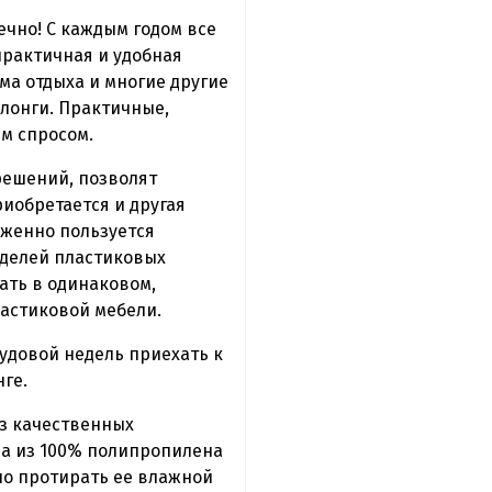
ечно! С каждым годом все
практичная и удобная
ма отдыха и многие другие
лонги. Практичные,
м спросом.
решений, позволят
иобретается и другая
уженно пользуется
оделей пластиковых
ать в одинаковом,
ластиковой мебели.
рудовой недель приехать к
ге.
из качественных
на из 100% полипропилена
чно протирать ее влажной