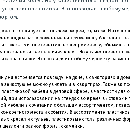
т наличия колес. Но у качественного шезлонга о
 угол наклона спинки. Это позволяет любому чел
ортом.
лонг ассоциируется с пляжем, морем, отдыхом. И это пр
нно видим расположенные на пляже или у бассейна шезл
ластиковыми, плетенными, но непременно удобными. Ча
еализовано за счет наличия колес. Но у качественного ш
наклона спинки. Это позволяет любому человеку размес
и дни встречается повсюду: на даче, в санаториях и дом
 а зачастую ее можно увидеть и в квартирах. Также за п
пластиковой мебели в деловой сфере, в частности для 
й, при использовании на стендах во время выставок и т
ой мебели в сочетании с большим ассортиментом, позво
конкретного места и события. В ассортименте пластико
вых кресел и стульев, пластиковые столы различных фо
е шезлонги разной формы, скамейки.