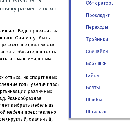
бязательно есть
Обтюраторы
овеку разместиться с
Прокладки
Переходы
авильно! Ведь приезжая на
онги. Они могут быть
Тройники
ще всего шезлонг можно
Обечайки
езлонга обязательно есть
титься с максимальным
Бобышки
Гайки
ах отдыха, на спортивных
оследние годы увеличилась
Болты
организации различных
.д. Разнообразная
Шайбы
ляет выбрать мебель из
Шпильки
вой мебели представлено
рм (круглый, овальный,