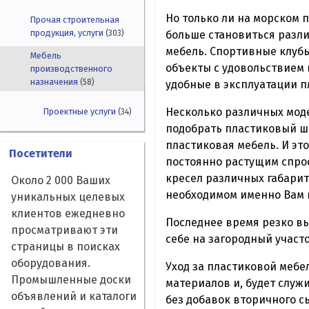
Но только ли на морском 
Прочая строительная
продукция, услуги
больше становиться разли
(303)
мебель. Спортивные клубы
Мебель
объекты с удовольствием 
производственного
назначения
(58)
удобные в эксплуатации 
Несколько различных мод
Проектные услуги
(34)
подобрать пластиковый ше
пластиковая мебель. И эт
Посетители
постоянно растущим спрос
кресел различных габарит
Около 2 000 Ваших
необходимом именно Вам ц
уникальных целевых
клиентов ежедневно
Последнее время резко вы
просматривают эти
себе на загородный участ
страницы в поисках
оборудования.
Уход за пластиковой мебе
Промышленные доски
материалов и, будет служ
объявлений и каталоги
без добавок вторичного с