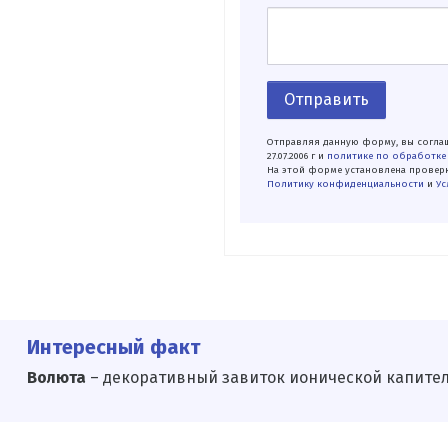
Отправить
Отправляя данную форму, вы соглаш
27.07.2006 г и
политике по обработке
На этой форме установлена проверк
Политику конфиденциальности
и
Ус
Интересный факт
Волюта
– декоративный завиток ионической капители