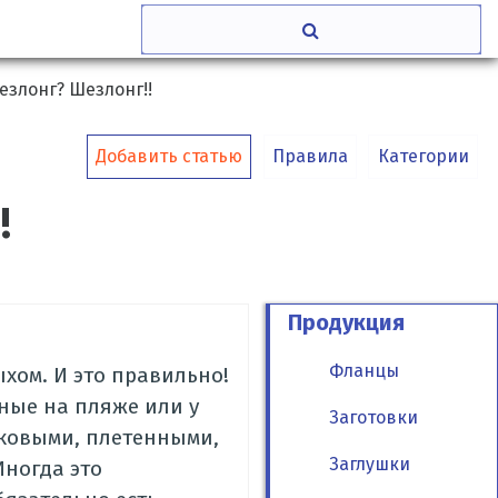
езлонг? Шезлонг!!
Добавить статью
Правила
Категории
!
Продукция
Фланцы
хом. И это правильно!
ные на пляже или у
Заготовки
иковыми, плетенными,
Заглушки
Иногда это