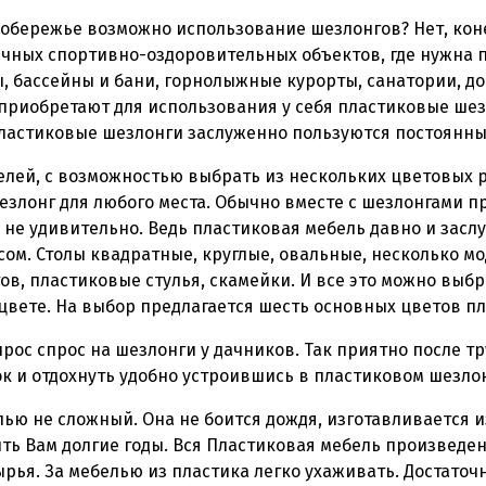
побережье возможно использование шезлонгов? Нет, кон
чных спортивно-оздоровительных объектов, где нужна 
, бассейны и бани, горнолыжные курорты, санатории, до
приобретают для использования у себя пластиковые шез
пластиковые шезлонги заслуженно пользуются постоянны
елей, с возможностью выбрать из нескольких цветовых 
злонг для любого места. Обычно вместе с шезлонгами пр
о не удивительно. Ведь пластиковая мебель давно и засл
ом. Столы квадратные, круглые, овальные, несколько м
ов, пластиковые стулья, скамейки. И все это можно выбр
вете. На выбор предлагается шесть основных цветов п
рос спрос на шезлонги у дачников. Так приятно после т
ок и отдохнуть удобно устроившись в пластиковом шезлон
лью не сложный. Она не боится дождя, изготавливается 
ить Вам долгие годы. Вся Пластиковая мебель произведе
ырья. За мебелью из пластика легко ухаживать. Достато