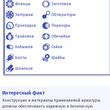
Фланцы
Заготовки
Заглушки
Обтюраторы
Прокладки
Переходы
Тройники
Обечайки
Бобышки
Гайки
Болты
Шайбы
Шпильки
Интересный факт
Конструкция и материалы применяемой арматуры
должны обеспечивать надежную и безопасную