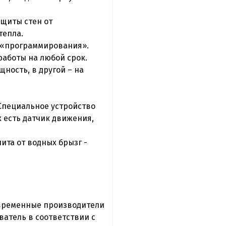
ащиты стен от
тепла.
м «программирования».
аботы на любой срок.
ность, в другой – на
Специальное устройство
 есть датчик движения,
ита от водных брызг -
современные производители
атель в соответствии с