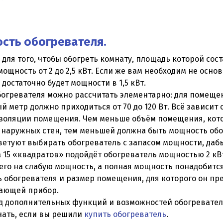
сть обогревателя.
для того, чтобы обогреть комнату, площадь которой сос
ощность от 2 до 2,5 кВт. Если же вам необходим не осно
 достаточно будет мощности в 1,5 кВт.
огревателя можно рассчитать элементарно: для помещен
й метр должно приходиться от 70 до 120 Вт. Всё зависит
изоляции помещения. Чем меньше объём помещения, кот
 наружных стен, тем меньшей должна быть мощность обо
ветуют выбирать обогреватель с запасом мощности, даб
а 15 «квадратов» подойдёт обогреватель мощностью 2 кВт
его на слабую мощность, а полная мощность понадобитс
 обогревателя и размер помещения, для которого он пре
дающей прибор.
ёд дополнительных функций и возможностей обогревател
нать, если вы решили
купить обогреватель
.