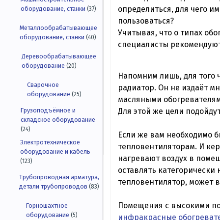
определиться, для чего им
оборудование, станки
(37)
пользоваться?
Металлообрабатывающее
Учитывая, что о типах об
оборудование, станки
(40)
специалисты рекомендуют
Деревообрабатывающее
оборудование
(20)
Напомним лишь, для того
Сварочное
радиатор. Он не издаёт мн
оборудование
(25)
масляными обогревателям
Для этой же цели подойду
Грузоподъёмное и
складское оборудование
(24)
Если же вам необходимо бы
Электротехническое
тепловентиляторам. И ке
оборудование и кабель
нагревают воздух в помещ
(123)
оставлять категорически 
Трубопроводная арматура,
тепловентилятор, может 
детали трубопроводов
(83)
Помещения с высокими по
Горношахтное
оборудование
(5)
инфракрасные обогреват