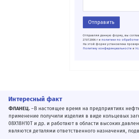
Отправить
Отправляя данную форму, вы соглаш
27.07.2006 г и
политике по обработке
На этой форме установлена проверк
Политику конфиденциальности
и
Ус
Интересный факт
ФЛАНЕЦ.
–В настоящее время на предприятиях нефт
применение получили изделия в виде кольцевых загото
08X18Н10Т и др. и работают в области высоких давл
являются деталями ответственного назначения, под