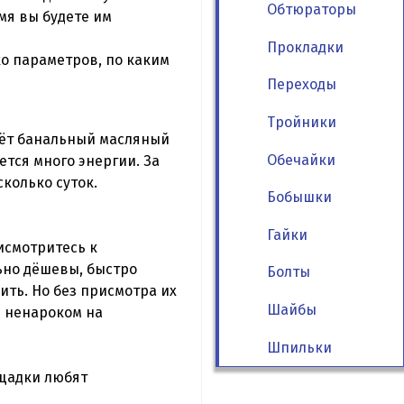
Обтюраторы
емя вы будете им
Прокладки
ко параметров, по каким
Переходы
Тройники
дёт банальный масляный
Обечайки
ется много энергии. За
колько суток.
Бобышки
Гайки
рисмотритесь к
ьно дёшевы, быстро
Болты
ить. Но без присмотра их
Шайбы
я ненароком на
Шпильки
ощадки любят