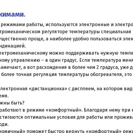
жимами.
ь режимами работы, используются электронные и электр
ктромеханическом регуляторе температуры специальная
ущественно проще, а наиболее удобно пользоваться эле
ндикацией.
ектромеханическому можно поддерживать нужную темпе
нному управлению – в один градус. Если температура мен
 замечают, а вот расхождения в более чем 2 градуса, уже
 более точная регуляция температуры обогревателя, это
электронная «дистанционка» с дисплеем, на котором ви
емя.
лжны быть?
 работают в режиме «комфортный». Благодаря нему при
стигаются оптимальные условия для работы или проживан
юди.
номичный» поможет быстро вернуть «комфортный» режи