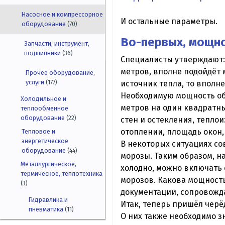
Насосное и компрессорное
И остальные параметры.
оборудование
(70)
Во-первых, мощно
Запчасти, инструмент,
подшипники
(36)
Специалисты утверждают: 
метров, вполне подойдёт м
Прочее оборудование,
услуги
источник тепла, то вполне
(177)
Необходимую мощность об
Холодильное и
метров на один квадратны
теплообменное
оборудование
(22)
стен и остекления, тепло
отоплении, площадь окон,
Тепловое и
энергетическое
В некоторых ситуациях со
оборудование
(44)
морозы. Таким образом, н
Металлургическое,
холодно, можно включать 
термическое, теплотехника
морозов. Какова мощность
(3)
документации, сопровож
Гидравлика и
Итак, теперь пришёл чер
пневматика
(11)
О них также необходимо з