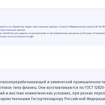
аетесь на обработку ваших персональных данных согласно Федеральному закону № 152-Ф
 персональных данных
.
а reCAPTCHA для защиты пользователей от автоматических рассылок роботами. Отправля
ловия использования
Google.
егазоперерабатывающей и химической промышленности
вок типа фланец. Они изготавливаются по ГОСТ 12820-80, 
ений и жестких климатических условиях, при резких пер
ведомственными Госгортехнадзору Российской Федераци