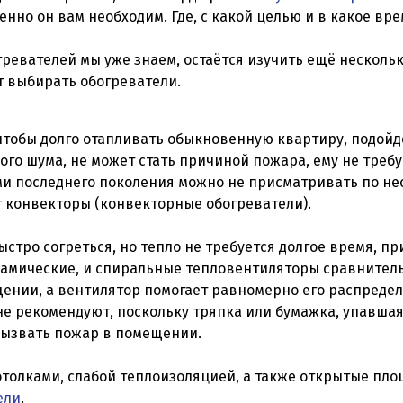
енно он вам необходим. Где, с какой целью и в какое вр
огревателей мы уже знаем, остаётся изучить ещё несколь
 выбирать обогреватели.
 чтобы долго отапливать обыкновенную квартиру, подой
ого шума, не может стать причиной пожара, ему не требу
и последнего поколения можно не присматривать по нес
т конвекторы (конвекторные обогреватели).
стро согреться, но тепло не требуется долгое время, п
рамические, и спиральные тепловентиляторы сравнител
ении, а вентилятор помогает равномерно его распредел
не рекомендуют, поскольку тряпка или бумажка, упавша
вызвать пожар в помещении.
толками, слабой теплоизоляцией, а также открытые пл
ели
.