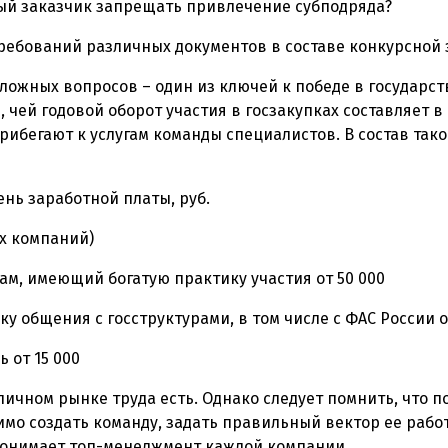
ный заказчик запрещать привлечение субподряда?
ребований различных документов в составе конкурсной 
ложных вопросов – один из ключей к победе в государст
 чей годовой оборот участия в госзакупках составляет в
прибегают к услугам команды специалистов. В состав так
нь заработной платы, руб.
х компаний)
кам, имеющий богатую практику участия от 50 000
у общения с госструктурами, в том числе с ФАС России о
 от 15 000
личном рынке труда есть. Однако следует помнить, что 
имо создать команду, задать правильный вектор ее рабо
 понимает топ-менеджмент каждой компании…