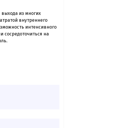
 выхода из многих
затратой внутреннего
озможность интенсивного
ии сосредоточиться на
ыль.