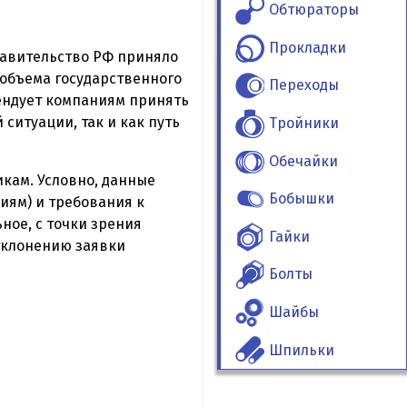
Обтюраторы
Прокладки
правительство РФ приняло
 объема государственного
Переходы
ендует компаниям принять
 ситуации, так и как путь
Тройники
Обечайки
икам. Условно, данные
Бобышки
иям) и требования к
ое, с точки зрения
Гайки
тклонению заявки
Болты
Шайбы
Шпильки