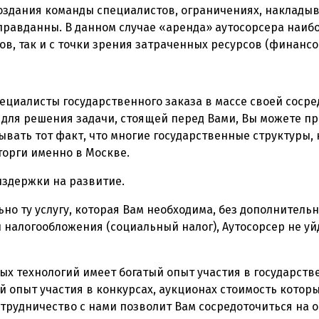
оздания команды специалистов, ограничениях, накладыв
равданны. В данном случае «аренда» аутосорсера наибо
ов, так и с точки зрения затраченных ресурсов (финанс
пециалисты государственного заказа в массе своей сосре
для решения задачи, стоящей перед Вами, Вы можете пр
ывать тот факт, что многие государственные структуры,
торги именно в Москве.
издержки на развитие.
но ту услугу, которая Вам необходима, без дополнительн
налогообложения (социальный налог), Аутосорсер не уйде
 технологий имеет богатый опыт участия в государстве
опыт участия в конкурсах, аукционах стоимость которых
 Сотрудничество с нами позволит Вам сосредоточиться на 