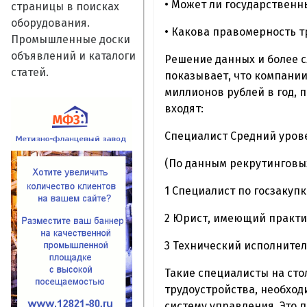
• Может ли государствен
страницы в поисках
оборудования.
• Какова правомерность т
Промышленные доски
объявлений и каталоги
Решение данных и более с
статей.
показывает, что компании,
миллионов рублей в год, 
входят:
Специалист Средний урове
(По данным рекрутинговы
1 Специалист по госзакуп
2 Юрист, имеющий практик
3 Технический исполнитель
Такие специалисты на сто
трудоустройства, необход
систему управления. Это