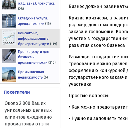
ж/д, авиа), логистика
Бизнес должен развиватьс
(28)
Кризис кризисом, а разви
Складские услуги,
аренда техники
(16)
ряд мер, должных поддерж
заказа и госпомощи. Кор
Консалтинг,
участие в государственных
информационные,
брокерские услуги
(119)
развития своего бизнеса
Прочие услуги для
Размещая государственный
бизнеса и
промышленности
(216)
требования можно раздели
оформлению конкурсной д
Промышленная
государственного заказч
недвижимость
(6)
участника.
Посетители
Простые вопросы:
Около 2 000 Ваших
• Как можно предотвратит
уникальных целевых
клиентов ежедневно
• Нужно ли заполнять тех
просматривают эти