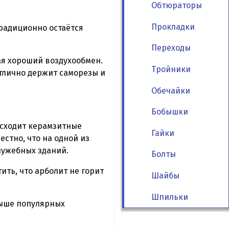
Обтюраторы
Прокладки
традиционно остаётся
Переходы
ая хороший воздухообмен.
Тройники
Отлично держит саморезы и
Обечайки
Бобышки
восходит керамзитные
Гайки
вестно, что на одной из
лужебных зданий.
Болты
ить, что арболит не горит
Шайбы
Шпильки
выше популярных