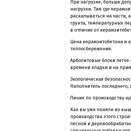
При нагрузке, больше до
нагрузки. Там где керамз
раскалываться на части, 
грунта, температурных пе
в отличие от керамзитобет
Цена керамзитобетона и а
теплосбережения.
Арболитовые блоки легче 
времени кладки и на при
Экологическая безопаснос
Наполнитель последнего, 
Линия по производству ар
Как вы уже поняли из выш
производства этого строи
лесной и деревообрабаты
специальные добавки для