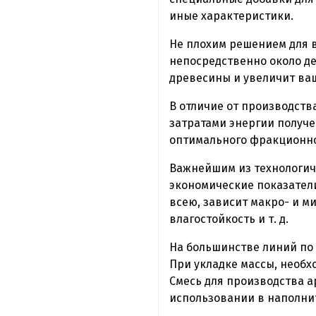
иные характеристики.
Не плохим решением для в
непосредственно около де
древесины и увеличит ва
В отличие от производст
затратами энергии получе
оптимального фракционно
Важнейшим из технологич
экономические показатели
всею, зависит макро- и м
влагостойкость и т. д.
На большинстве линий по 
При укладке массы, необх
Смесь для производства а
использовании в наполнит