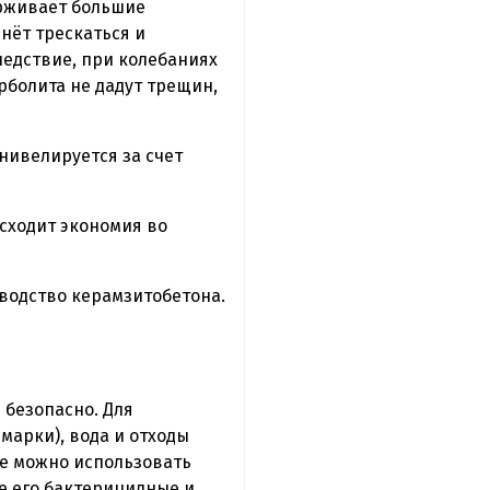
ерживает большие
нёт трескаться и
ледствие, при колебаниях
рболита не дадут трещин,
нивелируется за счет
сходит экономия во
водство керамзитобетона.
 безопасно. Для
марки), вода и отходы
же можно использовать
е его бактерицидные и