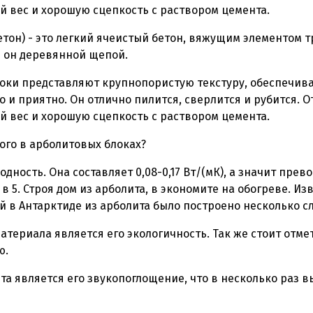
й вес и хорошую сцепкость с раствором цемента.
етон) - это легкий ячеистый бетон, вяжущим элементом 
я он деревянной щепой.
оки представляют крупнопористую текстуру, обеспечив
о и приятно. Он отлично пилится, сверлится и рубится. 
й вес и хорошую сцепкость с раствором цемента.
ного в арболитовых блоках?
одность. Она составляет 0,08-0,17 Вт/(мК), а значит пре
 в 5. Строя дом из арболита, в экономите на обогреве. Из
й в Антарктиде из арболита было построено несколько с
териала является его экологичность. Так же стоит отмет
ю.
а является его звукопоглощение, что в несколько раз 