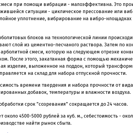
смеси при помощи вибрации - малоэффективна. Это прои
ожившейся ситуации - циклическое прессование или ви
слойное уплотнение, вибрирование на вибро-нлощадках
болитовых блоков на технологической линии происходи
ают слой из цементно-песчаного раствора. Затем по к
 арболитной смеси, которую на следующем отрезке конв
ом. После этого, закатанная форма с помощью механич
ая изделие, выложенное на поддон, который трансформи
правляется на склад для набора отпускной прочности.
исимость времени твердения и набора прочности от вида
ированных добавок, температуры и влажности воздуха.
бработки срок "созревания" сокращается до 24 часов.
 около 4500-5000 рублей за куб. м., себестоимость - около
оизводстве найти рынок сбыта.