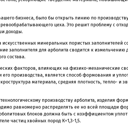
ашего бизнеса, было бы открыть линию по производств
ревообрабатывающего цеха. Это решит проблему с отхо
ши доходы.
ва искусственных минеральных пористых заполнителей с
ние заполнителя для арболита сводится к измельчению
го состава.
еских факторов, влияющих на физико-механические сво
 его производства, является способ формования и уплот
икроструктура материала, средняя плотность, тепло- и з
технологическому производству арболита, изделия форм
одимо равномерно распределять ее но всей площади фо
рболитовых блоков должна быть с коэффициентом уплотнен
еле частиц хвойных пород К=1,3-1,5.