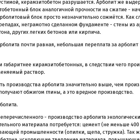
пустимой, керамзитобетон разрушается. Арболит же выд
итобетонный блок аналогичной прочности на сжатие - нач
арболитовый блок просто незначительно сожмётся. Как с
репадах, неграмотно сделанном фундаменте - стены из а
она, других легких бетонов или кирпича.
рболита почти равная, небольшая переплата за арболит 
и габаритнее кирамзитобетонных, в следствии чего прои
меняемый раствор.
ть производства арболита значительно выше, чем произ
получают обжигом глины, а это вредное производство.
болита.
еперечисленного - производство арболита экологически
тельного материала потребуется: цемент (не меньше 400 
вающей промышленности (опилки, щепа, стружка). Так 
 бетона, ускоряющие твердение материала, повышающи