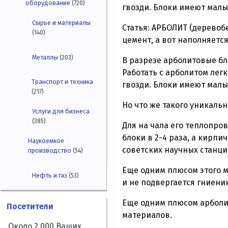
оборудование
(720)
гвозди. Блоки имеют малы
Сырье и материалы
Статья: АРБОЛИТ (деревоб
(140)
цемент, а вот наполняетс
Металлы
(203)
В разрезе арболитовые бл
Работать с арболитом легк
Транспорт и техника
гвозди. Блоки имеют малы
(217)
Но что же такого уникаль
Услуги для бизнеса
(385)
Для на чала его теплопров
блоки в 2-4 раза, а кирпич
Наукоемкое
советских научных станци
производство
(54)
Еще одним плюсом этого ма
Нефть и газ
(53)
и не подвергается гниени
Еще одним плюсом арболит
Посетители
материалов.
Около 2 000 Ваших