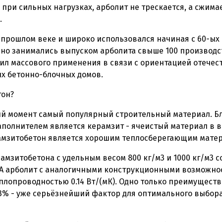
о при сильных нагрузках, арболит не трескается, а сжима
.
 прошлом веке и широко использовался начиная с 60-ых 
но занимались выпуском арболита свыше 100 производс
ил массового применения в связи с ориентацией отечес
х бетонно-блочных домов.
тон?
ый момент самый популярный строительный материал. Бл
заполнителем является керамзит - ячеистый материал в в
амзитобетон является хорошим теплосберегающим мате
амзитобетона с удельным весом 800 кг/м3 и 1000 кг/м3 
мК). А арболит с аналогичными конструкционными возможн
еплопроводностью 0.14 Вт/(мК). Одно только преимуществ
3% - уже серьёзнейший фактор для оптимального выбора