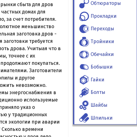
Обтюраторы
 рынки сбыта для дров
 частных домах для
Прокладки
о, за счет потребителя.
бсолютное меньшинство
Переходы
ельная заготовка дров -
я заготовки требуется
Тройники
оть дрова. Учитыая что в
Обечайки
ы, точнее с их
а продолжают покупаться.
Бобышки
имателями. Заготовители
опилы и другое
Гайки
прожить невозможно.
Болты
темы энергоснабжения в
радиционно используемые
Шайбы
приняло указ о
тью у традиционных
Шпильки
ится экологии при аварии
? Сколько времени
асностью у дров дело