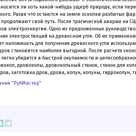
аносится ли хоть какой-нибудь ущерб природе, если пе
кого. Разве что остаются на земле осколки разбитых фа
 продолжают свой путь. После трагической аварии на СШ
ков электроэнергии. Одно из предложенных руководство
ие электростанций на древесном угле. Об их применени
ит напоминать для получения древесного угля используют
дров становится наиболее выгодной. После расчета эко
легко убедится в быстрой окупаемости и целесообразн
овокол, дровоколы, дровокольный станок, станок для ко
дров, заготовка дров, дрова, колун, колуны, гидроколун,
ания "РубМастер"