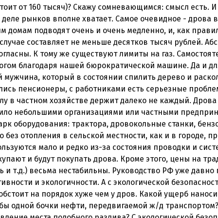
тоит от 160 тысяч)? Скажу сомневающимся: смысл есть. И
деле рынков вполне хватает. Самое очевидное - дрова в
м домам подводят очень и очень медленно, и, как правил
случае составляет не меньше десятков тысяч рублей. А
огласны. К тому же существуют лимиты на газ. Самостоят
многом благодаря нашей бюрократической машине. Да и дл
 мужчина, который в состоянии спилить дерево и раскол
лись пенсионеры, с работниками есть серьезные проблем
илу в частном хозяйстве держит далеко не каждый. Дров
вило небольшими организациями или частными предприн
арк оборудования: трактора, дровокольные станки, бенз
о без отопления в сельской местности, как и в городе, 
льзуются мало и редко из-за состояния проводки и сис
купают и будут покупать дрова. Кроме этого, цены на т
ь и т.д.) весьма нестабильны. Руководство РФ уже давно 
вности и экологичности. А с экологической безопаснос
обстоит на порядок хуже чем у дров. Какой ущерб нанос
 бы одной бочки нефти, передвигаемой ж/д транспортом
вление места подобного разлива? С экологической безоп