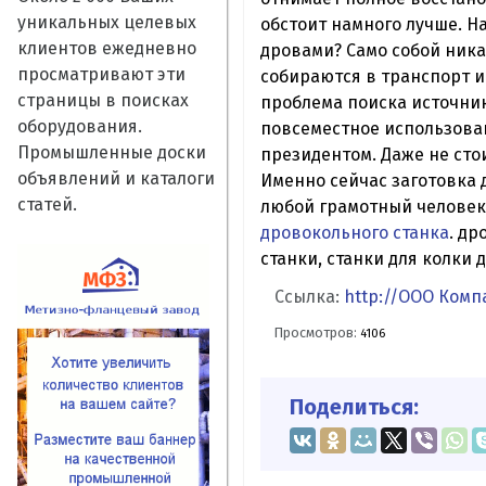
уникальных целевых
обстоит намного лучше. Н
клиентов ежедневно
дровами? Само собой ника
просматривают эти
собираются в транспорт и
страницы в поисках
проблема поиска источни
оборудования.
повсеместное использован
Промышленные доски
президентом. Даже не сто
объявлений и каталоги
Именно сейчас заготовка 
статей.
любой грамотный человек 
дровокольного станка
. др
станки, станки для колки 
Ссылка:
http://ООО Комп
Просмотров:
4106
Поделиться: