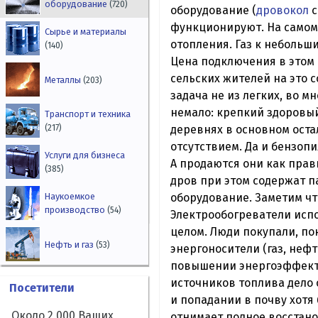
оборудование
(720)
оборудование (
дровокол
с
функционируют. На самом 
Сырье и материалы
отопления. Газ к небольши
(140)
Цена подключения в этом 
сельских жителей на это с
Металлы
(203)
задача не из легких, во 
немало: крепкий здоровый
Транспорт и техника
деревнях в основном оста
(217)
отсутствием. Да и бензоп
Услуги для бизнеса
А продаются они как пра
(385)
дров при этом содержат п
оборудование. Заметим чт
Наукоемкое
производство
(54)
Электрообогреватели испо
целом. Люди покупали, по
Нефть и газ
(53)
энергоносители (газ, нефт
повышении энергоэффекти
источников топлива дело 
Посетители
и попадании в почву хотя
Около 2 000 Ваших
отнимает полное восстано