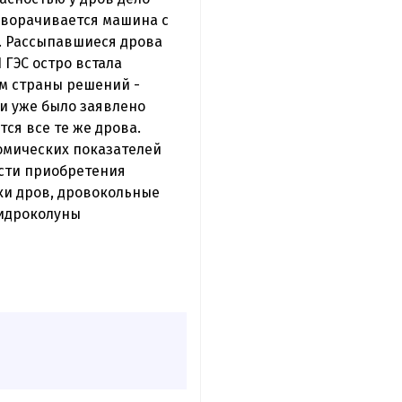
реворачивается машина с
р. Рассыпавшиеся дрова
 ГЭС остро встала
м страны решений -
и уже было заявлено
ся все те же дрова.
номических показателей
ости приобретения
лки дров, дровокольные
 гидроколуны