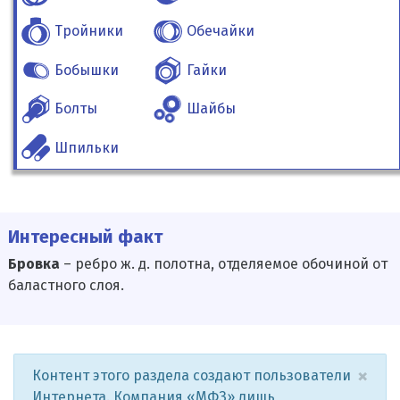
Тройники
Обечайки
Бобышки
Гайки
Болты
Шайбы
Шпильки
Интересный факт
Бровка
– ребро ж. д. полотна, отделяемое обочиной от
баластного слоя.
×
Контент этого раздела создают пользователи
Интернета. Компания «МФЗ» лишь