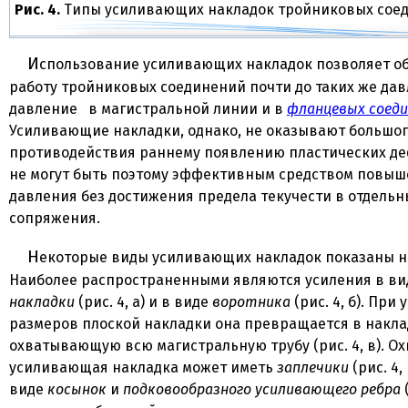
Рис. 4.
Типы усиливающих накладок тройниковых сое
Использование усиливающих накладок позволяет обеспечивать
работу тройниковых соединений почти до таких же дав
давление в магистральной линии и в
фланцевых соеди
Усиливающие накладки, однако, не оказывают большо
противодействия раннему появлению пластических д
не могут быть поэтому эффективным средством повы
давления без достижения предела текучести в отдельн
сопряжения.
Некоторые виды усиливающих накладок показаны на рисунке 4.
Наиболее распространенными являются усиления в в
накладки
(рис. 4, а) и в виде
воротника
(рис. 4, б). При
размеров плоской накладки она превращается в накла
охватывающую всю магистральную трубу (рис. 4, в). 
усиливающая накладка может иметь
заплечики
(рис. 4,
виде
косынок
и
подковообразного усиливающего ребра
(