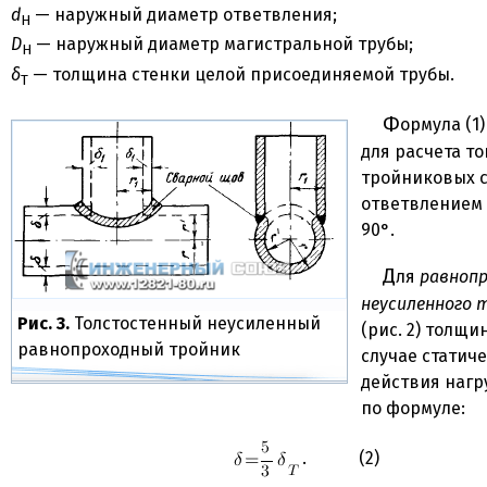
d
— наружный диаметр ответвления;
H
D
— наружный диаметр магистральной трубы;
H
δ
— толщина стенки целой присоединяемой трубы.
T
Формула (1) применяется
для расчета т
тройниковых 
ответвлением 
90°.
Для
равнопр
неусиленного 
Рис. 3.
Толстостенный неусиленный
(рис. 2) толщи
равнопроходный тройник
случае статич
действия нагр
по формуле:
. (2)