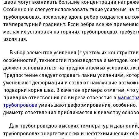
швов могут возникать большие концентрации напряже
Особенно не следует использовать такие усиления на г
трубопроводах, поскольку вдоль ребер создается высо
температурный градиент. Если ребра все же применяют
местах их установки на горячих трубопроводах требует
изоляция.
Выбор элементов усиления (с учетом их конструктивных
особенностей, технологии производства и методов кон
должен основываться на предполагаемых условиях экс
Предпостение следует отдавать таким усилениям, кото
уменьшают деформации и создают наилучшие возможн
подварки корня шва. В качетве примера отметим, что у
приварка ответвоения до выреза отверстия в
магистр
трубопроводе
уменьшают деформирование, особенно, 
диаметр ответвления приближается к диаметру осново
Для трубопроводов высоких температур и давлений, а также на
трубопроводах энергетических и нефтехимических об