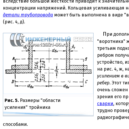
вследствие большой жесткости приводит к значительн
концентрации напряжений. Кольцевая усиливающая н
детали трубопровода
может быть выполнена в виде "
(рис. 4, д).
При дополнении
"воротника" 
третьим подк
ребром получ
устройство, 
на рис. 4, ж,
усилением в в
ребер
. Этот т
очень сложен 
зрения его пр
Рис. 5.
Размеры "области
сварки
, кото
усиления" тройника
трудно прове
радиографич
способами.