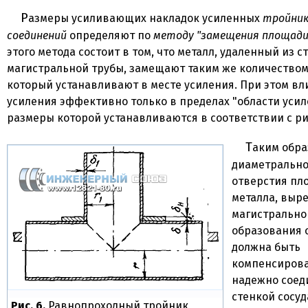
Размеры усиливающих накладок усиленных
тройни
соединений
определяют по
методу "замещения площади
этого метода состоит в том, что металл, удаленный из с
магистральной трубы, замещают таким же количеством
который устанавливают в месте усиления. При этом в
усиления эффективно только в пределах "области усил
размеры которой устанавливаются в соответствии с ри
Таким образом, в любом
диаметрально
отверстия пл
металла, выре
магистрально
образования 
должна быть
компенсирова
надежно соед
стенкой сосуд
Рис. 6.
Равнопроходный тройник