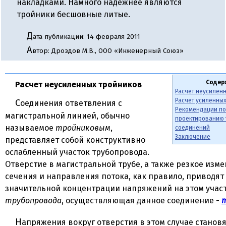
накладками. Намного надежнее являются
тройники бесшовные литые.
Д
ата публикации: 14 февраля 2011
А
втор: Дроздов М.В., ООО «Инженерный Союз»
Соде
Расчет неусиленных тройников
Расчет неусилен
Расчет усиленны
Соединения ответвления с
Рекомендации по
магистральной линией, обычно
проектированию 
называемое
тройниковым
,
соединений
Заключение
представляет собой конструктивно
ослабленный участок трубопровода.
Отверстие в магистральной трубе, а также резкое изм
сечения и направления потока, как правило, приводят
значительной концентрации напряжений на этом учас
трубопровода
, осуществляющая данное соединение -
Напряжения вокруг отверстия в этом случае становятся весьма