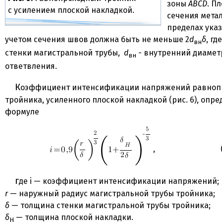
зоны
ABCD
. П
с усилением плоской накладкой.
сечения метал
пределах ука
учетом сечения швов должна быть не меньше 2
d
δ
, гд
вн
стенки магистральной трубы,
d
- внутренний диамет
вн
ответвления.
Коэффициент интенсификации напряжений равнопроходного
тройника, усиленного плоской накладкой (рис. 6), опр
формуле
, (5
где i — коэффициент интенсификации напряжений;
r
— наружный радиус магистральной трубы тройника;
δ
— толщина стенки магистральной трубы тройника;
δ
— толщина плоской накладки.
H