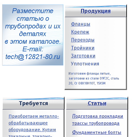
Продукция
Фланцы
Крепеж
Переходы
Тройники
Заготовки
Уплотнения
Изготовим фланцы литые,
заготовки из стали 09Г2С, сталь
20, Ст 08Х18Н10Т, 15Х5М
Требуется
Статьи
Подготовка прокладки
Приобретаем металло­
обрабатывающее
трассы трубопровода
оборудование. Купим
Фундаментные болты
токарные, токарно-