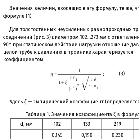
Значения величин, входящих в эту формулу, те же, что и в
формуле (1).
Для толстостенных неусиленных равнопроходных тройниковых
соединений (рис. 3) диаметром 102…273 мм с ответвлен
90° при статическом действии нагрузки отношение да
целой трубе к давлению в тройнике характеризуется
коэффициентом
; (3)
здесь
ξ
— эмпирический коэффициент (определяется п
Таблица 1. Значения коэффициента ξ в формул
d, мм
102
133
219
0,145
0,190
0,230