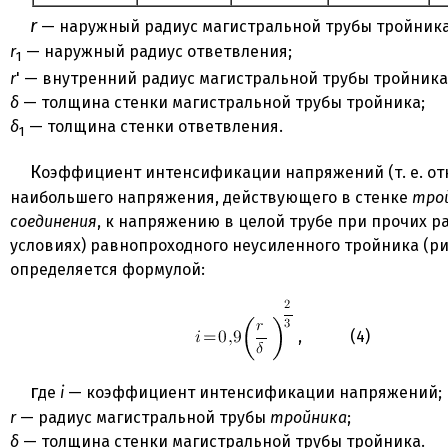
r
— наружный радиус магистральной трубы тройника
r
— наружный радиус ответвления;
1
r
' — внутренний радиус магистральной трубы тройника
δ
— толщина стенки магистральной трубы тройника;
δ
— толщина стенки ответвления.
1
Коэффициент интенсификации напряжений (т. е. отношение
наибольшего напряжения, действующего в стенке
тро
соединения
, к напряжению в целой трубе при прочих р
условиях) равнопроходного неусиленного тройника (рис
определяется формулой:
, (4)
где
i
— коэффициент интенсификации напряжений;
r
— радиус магистральной трубы
тройника
;
δ
— толщина стенки магистральной трубы тройника.