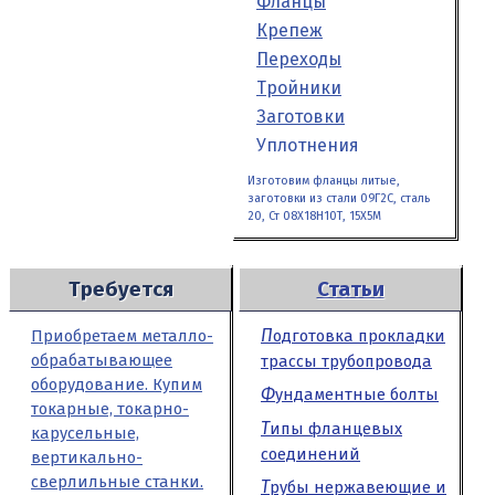
Фланцы
Крепеж
Переходы
Тройники
Заготовки
Уплотнения
Изготовим фланцы литые,
заготовки из стали 09Г2С, сталь
20, Ст 08Х18Н10Т, 15Х5М
Требуется
Статьи
Подготовка прокладки
Приобретаем металло­
обрабатывающее
трассы трубопровода
оборудование. Купим
Фундаментные болты
токарные, токарно-
Типы фланцевых
карусельные,
соединений
вертикально-
сверлильные станки.
Трубы нержавеющие и