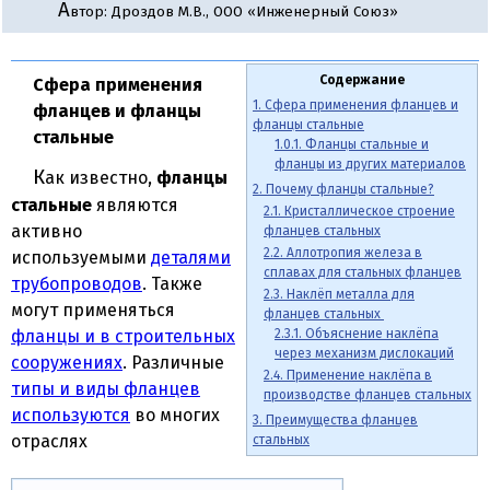
А
втор: Дроздов М.В., ООО «Инженерный Союз»
Содержание
Сфера применения
1. Сфера применения фланцев и
фланцев и фланцы
фланцы стальные
стальные
1.0.1. Фланцы стальные и
фланцы из других материалов
Как известно,
фланцы
2. Почему фланцы стальные?
стальные
являются
2.1. Кристаллическое строение
активно
фланцев стальных
2.2. Аллотропия железа в
используемыми
деталями
сплавах для стальных фланцев
трубопроводов
. Также
2.3. Наклёп металла для
могут применяться
фланцев стальных
фланцы и в строительных
2.3.1. Объяснение наклёпа
через механизм дислокаций
сооружениях
. Различные
2.4. Применение наклёпа в
типы и виды фланцев
производстве фланцев стальных
используются
во многих
3. Преимущества фланцев
отраслях
стальных